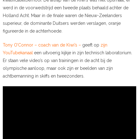
kwalificatietoernooi. De aftrap van de Kiwi’s was niet optimaal, er
werd in de voorwedstrijd een tweede plaats behaald achter de
Holland Acht. Maar in de finale waren de Nieuw-Zeelanders
superieur, de dominante Duitsers werden verslagen, oranje
figureerde in de achterhoede.
Tony O’Connor – coach van de Kiwi’s –
geeft op
zijn
YouTubekanaal
een uitvoerig kijkje in zijn technisch laboratorium.
Er staan vele video’s op van trainingen in de acht bij de
olympische aanloop, maar ook zijn er beelden van zijn
achtbemanning in skiffs en tweezonders.