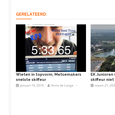
GERELATEERD:
Wieten in topvorm, Metsemakers
EK Junioren 
snelste skiffeur
skiffeur nie
januari 19, 2019
Anne de Lange
maart 21, 20