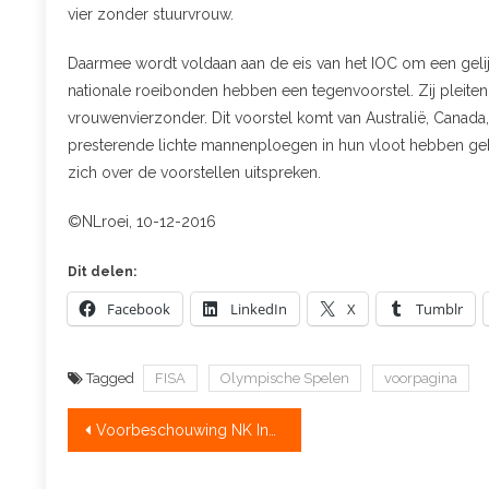
vier zonder stuurvrouw.
Daarmee wordt voldaan aan de eis van het IOC om een gelijk
nationale roeibonden hebben een tegenvoorstel. Zij pleite
vrouwenvierzonder. Dit voorstel komt van Australië, Canada
presterende lichte mannenploegen in hun vloot hebben gehad
zich over de voorstellen uitspreken.
©NLroei, 10-12-2016
Dit delen:
Facebook
LinkedIn
X
Tumblr
Tagged
FISA
Olympische Spelen
voorpagina
Bericht
Voorbeschouwing NK Indoorroeien
navigatie