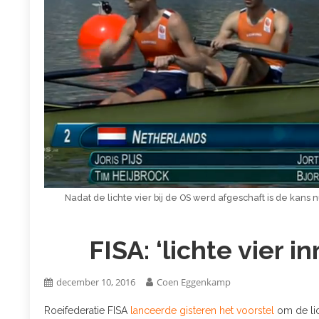
Nadat de lichte vier bij de OS werd afgeschaft is de kans nu
FISA: ‘lichte vier 
december 10, 2016
Coen Eggenkamp
Roeifederatie FISA
lanceerde gisteren het voorstel
om de lic