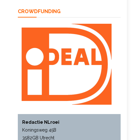
CROWDFUNDING
Redactie NLroei
Koningsweg 45B
3582GB Utrecht