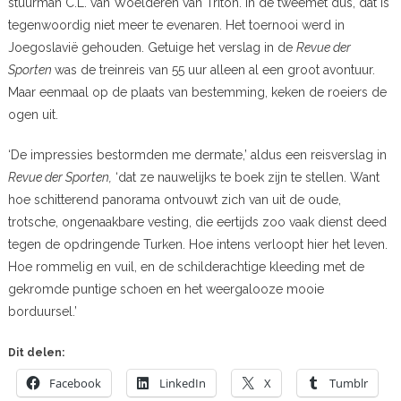
stuurman C.L. van Woelderen van Triton. In de tweemet dus, dat is
tegenwoordig niet meer te evenaren. Het toernooi werd in
Joegoslavië gehouden. Getuige het verslag in de
Revue der
Sporten
was de treinreis van 55 uur alleen al een groot avontuur.
Maar eenmaal op de plaats van bestemming, keken de roeiers de
ogen uit.
‘De impressies bestormden me dermate,’ aldus een reisverslag in
Revue der Sporten,
‘dat ze nauwelijks te boek zijn te stellen. Want
hoe schitterend panorama ontvouwt zich van uit de oude,
trotsche, ongenaakbare vesting, die eertijds zoo vaak dienst deed
tegen de opdringende Turken. Hoe intens verloopt hier het leven.
Hoe rommelig en vuil, en de schilderachtige kleeding met de
gekromde puntige schoen en het weergalooze mooie
borduursel.’
Dit delen:
Facebook
LinkedIn
X
Tumblr