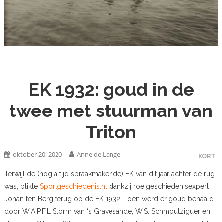
EK 1932: goud in de
twee met stuurman van
Triton
oktober 20, 2020
Anne de Lange
KORT
Terwijl de (nog altijd spraakmakende) EK van dit jaar achter de rug
was, blikte
Sportgeschiedenis.nl
dankzij roeigeschiedenisexpert
Johan ten Berg terug op de EK 1932. Toen werd er goud behaald
door W.A.P.F.L Storm van ‘s Gravesande, W.S. Schmoutziguer en