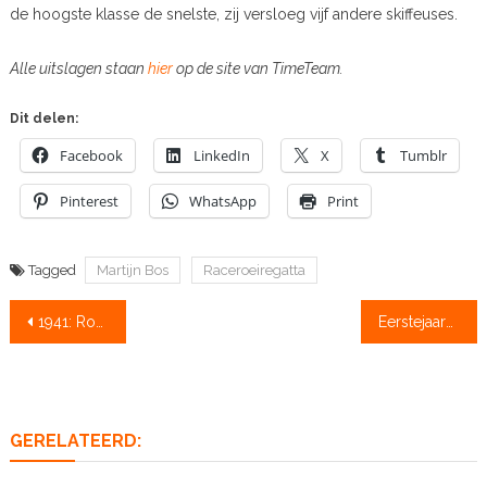
de hoogste klasse de snelste, zij versloeg vijf andere skiffeuses.
Alle uitslagen staan
hier
op de site van TimeTeam.
Dit delen:
Facebook
LinkedIn
X
Tumblr
Pinterest
WhatsApp
Print
Tagged
Martijn Bos
Raceroeiregatta
Bericht
1941: Roeibond deed Engelse uitdrukkingen in de ban
Eerstejaars: Bij de lichte vrouwen gaat er niets boven Groningen
navigatie
GERELATEERD: