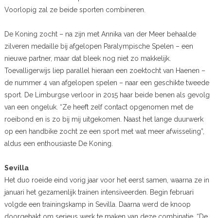
Voorlopig zal ze beide sporten combineren.
De Koning zocht – na zijn met Annika van der Meer behaalde
zilveren medaille bij afgelopen Paralympische Spelen – een
nieuwe partner, maar dat bleek nog niet zo makkelijk.
Toevalligerwijs liep parallel hieraan een zoektocht van Haenen –
de nummer 4 van afgelopen spelen – naar een geschikte tweede
sport. De Limburgse verloor in 2015 haar beide benen als gevolg
van een ongeluk. “Ze heeft zelf contact opgenomen met de
roeibond en is zo bij mij uitgekomen. Naast het lange duurwerk
op een handbike zocht ze een sport met wat meer afwisseling”,
aldus een enthousiaste De Koning.
Sevilla
Het duo roeide eind vorig jaar voor het eerst samen, waarna ze in
januari het gezamenlijk trainen intensiveerden. Begin februari
volgde een trainingskamp in Sevilla. Daarna werd de knoop
doorgehakt om serieus werk te maken van deze combinatie. “De