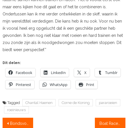
maar eens kijken hoe dit gaat en of het te combineren is.
Ondertussen kan ik me verder ontwikkelen in de skiff, waarin ik
mijn wereldtitel verdedigen. Die kans heb ik nu ook. Voor nu ben
ik vooral heel erg opgelucht dat ik een geschikte partner heb
gevonden. Ik ben nog niet klaar met roeien en hard trainen en het
zou zonde zijn als ik noodgedwongen zou moeten stoppen. Dit
biedt weer perspectief.”
Dit delen:
Facebook
LinkedIn
X
Tumblr
Pinterest
WhatsApp
Print
Tagged
Chantal Haenen
Corne de Koning
pararoeien
roeinieuws
Bericht
Bondsvoorzitter spreekt zich uit, via Facebook
Boat Race met onzichtbaar vleugje oranje