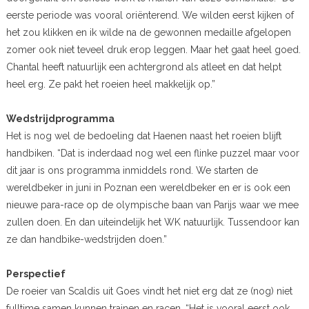
eerste periode was vooral oriënterend. We wilden eerst kijken of
het zou klikken en ik wilde na de gewonnen medaille afgelopen
zomer ook niet teveel druk erop leggen. Maar het gaat heel goed.
Chantal heeft natuurlijk een achtergrond als atleet en dat helpt
heel erg. Ze pakt het roeien heel makkelijk op.”
Wedstrijdprogramma
Het is nog wel de bedoeling dat Haenen naast het roeien blijft
handbiken. “Dat is inderdaad nog wel een flinke puzzel maar voor
dit jaar is ons programma inmiddels rond. We starten de
wereldbeker in juni in Poznan een wereldbeker en er is ook een
nieuwe para-race op de olympische baan van Parijs waar we mee
zullen doen. En dan uiteindelijk het WK natuurlijk. Tussendoor kan
ze dan handbike-wedstrijden doen.”
Perspectief
De roeier van Scaldis uit Goes vindt het niet erg dat ze (nog) niet
fulltime samen kunnen trainen en racen. “Het is vooral eerst ook