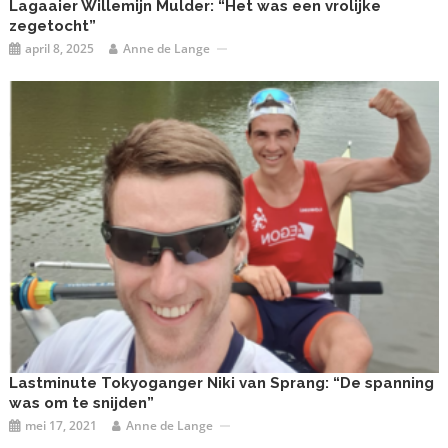
Lagaaier Willemijn Mulder: “Het was een vrolijke
zegetocht”
april 8, 2025
Anne de Lange
Lastminute Tokyoganger Niki van Sprang: “De spanning
was om te snijden”
mei 17, 2021
Anne de Lange