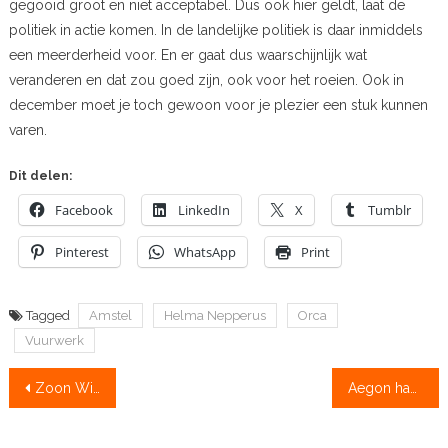
gegooid groot en niet acceptabel. Dus ook hier geldt, laat de
politiek in actie komen. In de landelijke politiek is daar inmiddels
een meerderheid voor. En er gaat dus waarschijnlijk wat
veranderen en dat zou goed zijn, ook voor het roeien. Ook in
december moet je toch gewoon voor je plezier een stuk kunnen
varen.
Dit delen:
Facebook
LinkedIn
X
Tumblr
Pinterest
WhatsApp
Print
Tagged
Amstel
Helma Nepperus
Orca
Vuurwerk
Bericht
Zoon Wienese: ‘Mijn vader was onverbiddelijk’
Aegon haakt na 10 jaar af als hoofdsponsor
navigatie