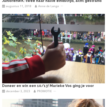
JuniorenWK: twee naar halve eindstrijd, acht gestrand
augustus 11, 2018
Anne de Lange
Doneer en win een 10/13! Marieke Vos ging je voor
december 3, 2023
PROMOTIE