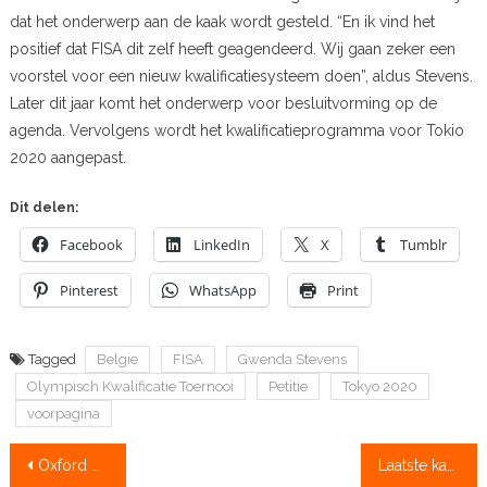
dat het onderwerp aan de kaak wordt gesteld. “En ik vind het
positief dat FISA dit zelf heeft geagendeerd. Wij gaan zeker een
voorstel voor een nieuw kwalificatiesysteem doen”, aldus Stevens.
Later dit jaar komt het onderwerp voor besluitvorming op de
agenda. Vervolgens wordt het kwalificatieprogramma voor Tokio
2020 aangepast.
Dit delen:
Facebook
LinkedIn
X
Tumblr
Pinterest
WhatsApp
Print
Tagged
Belgie
FISA
Gwenda Stevens
Olympisch Kwalificatie Toernooi
Petitie
Tokyo 2020
voorpagina
Bericht
Oxford met Siegelaar versus Nereus
Laatste kans voor kwalificatie World Games