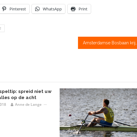
Pinterest
WhatsApp
Print
2
Amsterdamse Bosbaan krijgt WK
peltip: spreid niet uw
lles op de acht
2018
Anne de Lange