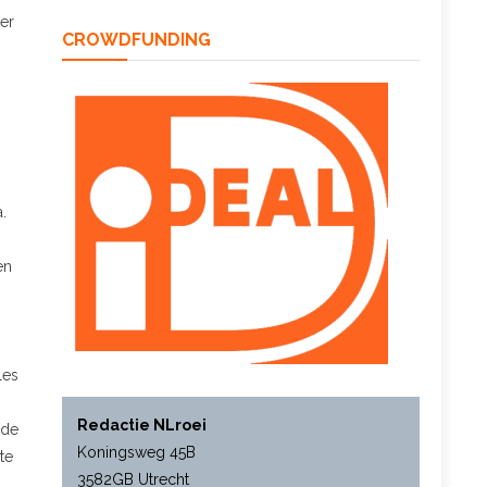
er
CROWDFUNDING
.
en
les
Redactie NLroei
 de
Koningsweg 45B
te
3582GB Utrecht