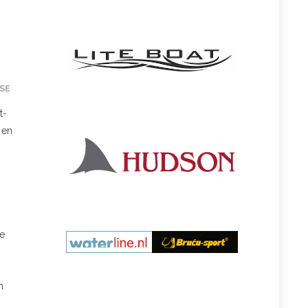
SE
t-
 en
ie
n