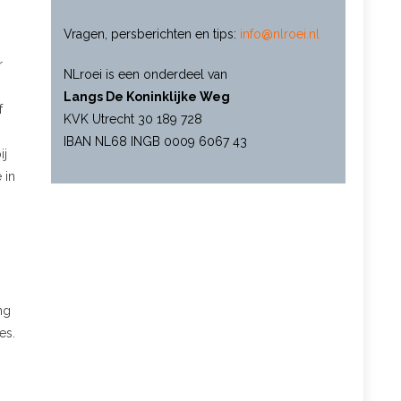
Vragen, persberichten en tips:
info@nlroei.nl
r
NLroei is een onderdeel van
Langs De Koninklijke Weg
f
KVK Utrecht 30 189 728
IBAN NL68 INGB 0009 6067 43
ij
 in
n
ng
es.