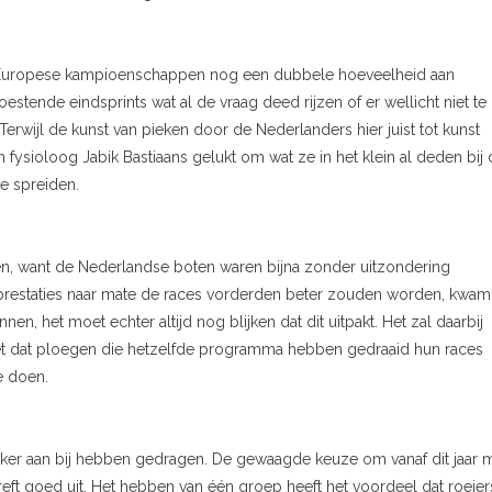
Europese kampioenschappen nog een dubbele hoeveelheid aan
stende eindsprints wat al de vraag deed rijzen of er wellicht niet te
 Terwijl de kunst van pieken door de Nederlanders hier juist tot kunst
fysioloog Jabik Bastiaans gelukt om wat ze in het klein al deden bij 
te spreiden.
n, want de Nederlandse boten waren bijna zonder uitzondering
prestaties naar mate de races vorderden beter zouden worden, kwam
en, het moet echter altijd nog blijken dat dit uitpakt. Het zal daarbij
ziet dat ploegen die hetzelfde programma hebben gedraaid hun races
e doen.
eker aan bij hebben gedragen. De gewaagde keuze om vanaf dit jaar 
eft goed uit. Het hebben van één groep heeft het voordeel dat roeier