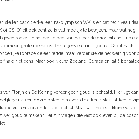
en stellen dat dit enkel een na-olympisch WK is en dat het niveau daa
f OS. Of dit ook echt zo is valt moeilijk te bewijzen, maar wat nog
 gaven roeiers in het eerste deel van het jaar de prioriteit aan studie o
oorheen grote roeinaties flink tegenvielen in Tsjechië. Grootmacht
onderlijke toprace de eer redde, maar verder stelde het weinig voor b
 finale niet eens. Maar ook Nieuw-Zeeland, Canada en Italië behaalde
ls van Florijn en De Koning verder geen goud is behaald. Hier ligt dan
elijk gelukt een dozijn boten te maken die allen in staat blijken te zij
bbelvier en vierzonder is dit gelukt. Maar valt met een kleine wijzigi
zilver goud te maken? Het zijn vragen die vast ook leven bij de coach
et.