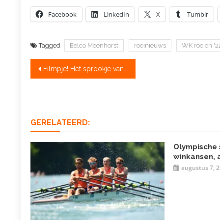
Facebook
LinkedIn
X
Tumblr
Tagged
Eelco Meenhorst
roeinieuws
WK roeien '2
Bericht
Filmpje! Het sprookje van een prinses die wereldkampioen werd
navigatie
GERELATEERD:
Olympische s
winkansen, a
augustus 7, 