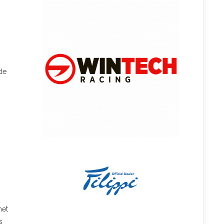
de
met
s