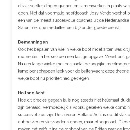
elkaar sneller dingen gunnen en samenwerken in plaats van
doen. Niet dat voormalig hoofdcoach Josy Verdonkschot ove
een van de meest succesvolle coaches uit de Nederlandse 
Staten met drie medailles een bijzonder goede dienst.
Bemanningen
Ook het bepalen van wie in welke boot moet zitten was dit 
momenten in het seizoen een lastige opgave. Meenhorst gaf
Na een lange winter met een aantal belangrijke meetmomen
kampioenschappen leek voor de buitenwacht deze theorie ine
welke boot nu prioriteit had gekregen.
Holland Acht
Hoe dit precies gegaan is, is nog steeds niet helemaal duide
zijn behaald. Vermoedelijk is vooral gekeken welke combin
succesvol zou zijn. De zilveren Holland Acht is op dit vlak
dubbelvier en vierzonder stonden, maar ploegcoach Diederi
maken dat zelfs bijna de topboot van de Britten naar de troo