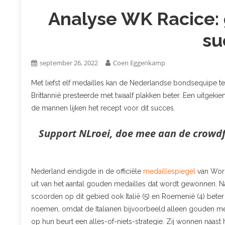
Analyse WK Racice:
su
september 26, 2022
Coen Eggenkamp
Met liefst elf medailles kan de Nederlandse bondsequipe te
Brittannië presteerde met twaalf plakken beter. Een uitge
de mannen lijken het recept voor dit succes.
Support NLroei, doe mee aan de crowdf
Nederland eindigde in de officiële
medaillespiegel
van World
uit van het aantal gouden medailles dat wordt gewonnen. Naa
scoorden op dit gebied ook Italië (5) en Roemenië (4) beter
noemen, omdat de Italianen bijvoorbeeld alleen gouden m
op hun beurt een alles-of-niets-strategie. Zij wonnen naast