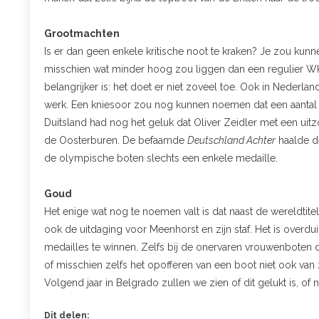
Grootmachten
Is er dan geen enkele kritische noot te kraken? Je zou kunn
misschien wat minder hoog zou liggen dan een regulier WK o
belangrijker is: het doet er niet zoveel toe. Ook in Nederland
werk. Een kniesoor zou nog kunnen noemen dat een aantal v
Duitsland had nog het geluk dat Oliver Zeidler met een uitz
de Oosterburen. De befaamde
Deutschland Achter
haalde de
de olympische boten slechts een enkele medaille.
Goud
Het enige wat nog te noemen valt is dat naast de wereldtite
ook de uitdaging voor Meenhorst en zijn staf. Het is overduid
medailles te winnen. Zelfs bij de onervaren vrouwenboten du
of misschien zelfs het opofferen van een boot niet ook van 
Volgend jaar in Belgrado zullen we zien of dit gelukt is, of ni
Dit delen: