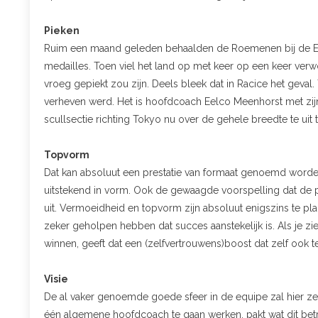
Pieken
Ruim een maand geleden behaalden de Roemenen bij de 
medailles. Toen viel het land op met keer op een keer verwoe
vroeg gepiekt zou zijn. Deels bleek dat in Racice het geval.
verheven werd. Het is hoofdcoach Eelco Meenhorst met zijn 
scullsectie richting Tokyo nu over de gehele breedte te uit 
Topvorm
Dat kan absoluut een prestatie van formaat genoemd worde
uitstekend in vorm. Ook de gewaagde voorspelling dat de 
uit. Vermoeidheid en topvorm zijn absoluut enigszins te plann
zeker geholpen hebben dat succes aanstekelijk is. Als je 
winnen, geeft dat een (zelfvertrouwens)boost dat zelf ook t
Visie
De al vaker genoemde goede sfeer in de equipe zal hier z
één algemene hoofdcoach te gaan werken, pakt wat dit betr