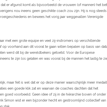
 dat er afgunst komt als bijvoorbeeld de vrouwen (of mannen) het bet
rigens nou ineens geen geschikte coach zou zijn. Hij is nog steeds
roeigeschiedenis en bewees het vorig jaar weggevallen Verenigde
jaar met een grote equipe en veel zij-instromers op verschillende
 op voorhand aan dit vooral te gaan willen bepalen op basis van data
ten werd dit bij de wereldbekers getoetst. Voor de Europese
ens te zijn los gelaten en was vooral bij de mannen het lastig te zi
lijk, maar feit is wel dat er op deze manier waarschijnlijk meer medail
aties een goede klik zat en waarvan de coaches dachten dat het
 een goed voorbeeld. Geen idee of zij in de hiërarchie boven of onder
k Simon wist er een bijzonder hecht en gestroomlijnd collectief van 
n stak.