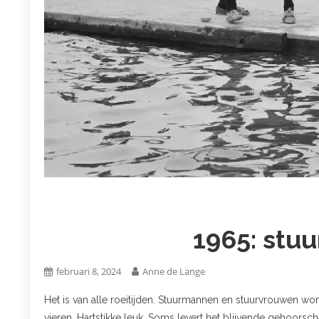
1965: stu
februari 8, 2024
Anne de Lange
Het is van alle roeitijden. Stuurmannen en stuurvrouwen w
vieren. Hartstikke leuk. Soms levert het blijvende gehoorsc