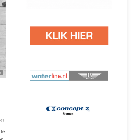
o
RT
 te
an