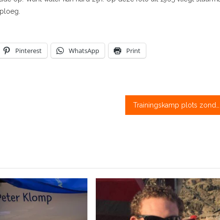
aploeg.
Pinterest
WhatsApp
Print
Trainingskamp plots zonder water, Brabanders aan de grond