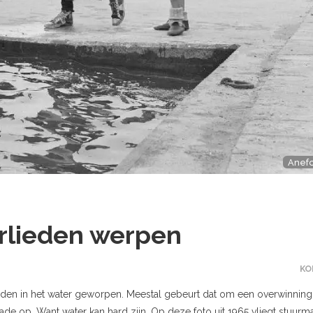
Anef
urlieden werpen
KO
orden in het water geworpen. Meestal gebeurt dat om een overwinning
hade op. Want water kan hard zijn. Op deze foto uit 1965 vliegt stuurm