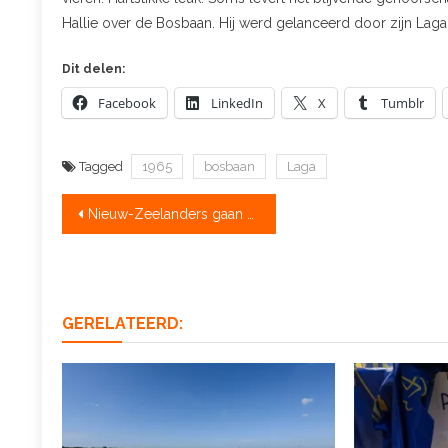
Hallie over de Bosbaan. Hij werd gelanceerd door zijn Lag
Dit delen:
Facebook
LinkedIn
X
Tumblr
Tagged
1965
bosbaan
Laga
Bericht
Nieuw-Zeelanders gaan met 10 medaillewinnaars naar Parijs
navigatie
GERELATEERD: