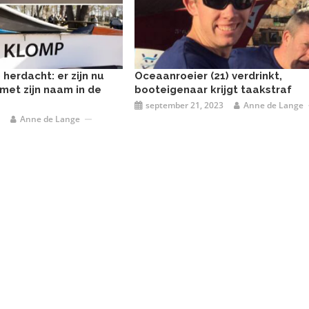
herdacht: er zijn nu
Oceaanroeier (21) verdrinkt,
met zijn naam in de
booteigenaar krijgt taakstraf
september 21, 2023
Anne de Lange
Anne de Lange