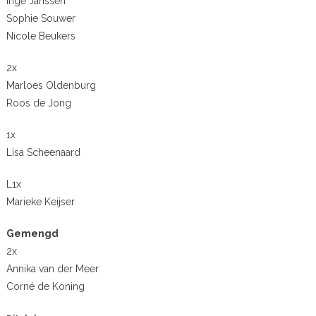
Inge Janssen
Sophie Souwer
Nicole Beukers
2x
Marloes Oldenburg
Roos de Jong
1x
Lisa Scheenaard
L1x
Marieke Keijser
Gemengd
2x
Annika van der Meer
Corné de Koning