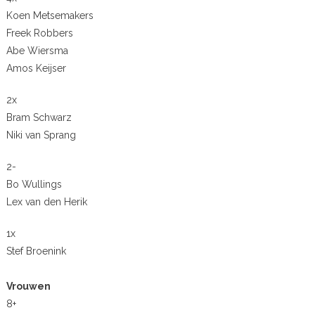
Koen Metsemakers
Freek Robbers
Abe Wiersma
Amos Keijser
2x
Bram Schwarz
Niki van Sprang
2-
Bo Wullings
Lex van den Herik
1x
Stef Broenink
Vrouwen
8+