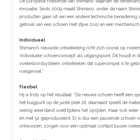
De Europese roeisectie van Shimano, waarvan de Nederlande
innovatie. Sinds 2009 maakt Shimano, onder de naam Shi
producten gaan uit van een andere technische benadering v
gebruik van een schoen met stijve zool en een mechanisch 
Individueel
Shimano’s nieuwste ontwikkeling richt zich vooral op roeie
‘individuele schoenconcept’ als uitgangspunt. Dit houdt in
voetenbordsysteem ontwikkelen dat supersimpel is te gebr
roeigevoel.”
Flexibel
Hij is trots op het resultaat. “De nieuwe schoen heeft een spe
het buigpunt op de juiste plek zit, daarnaast speelt de mate
weinig weerstand voelt tijdens het oprijden, maar ook we
en met 52 geproduceerd. Er is dus een passende schoen vo
ontworpen, zorgen voor een optimaal contact tussen roeier