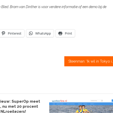
Bled. Bram van Dinther is voor verdere informatie of een demo bij de
Pinterest
WhatsApp
Print
Steenman: ‘Ik wil in Tokyo in de beste b
Nieuw: SuperOp meet
, nu met 20 procent
 NLroeilezers!