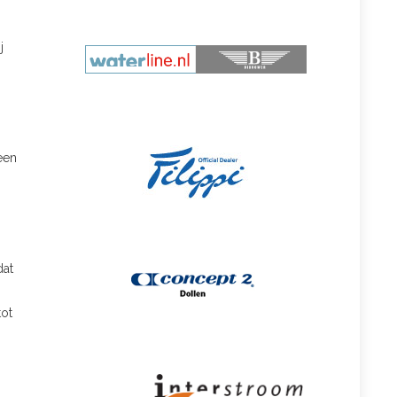
j
een
dat
tot