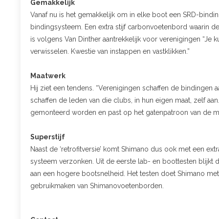
Gemakkelijk
Vanaf nu is het gemakkelijk om in elke boot een SRD-bindi
bindingsysteem. Een extra stijf carbonvoetenbord waarin de b
is volgens Van Dinther aantrekkelijk voor verenigingen “Je
verwisselen. Kwestie van instappen en vastklikken.”
Maatwerk
Hij ziet een tendens. “Verenigingen schaffen de bindingen
schaffen de leden van die clubs, in hun eigen maat, zelf aa
gemonteerd worden en past op het gatenpatroon van de m
Superstijf
Naast de ‘retrofitversie’ komt Shimano dus ook met een extra 
systeem verzonken. Uit de eerste lab- en boottesten blijkt da
aan een hogere bootsnelheid. Het testen doet Shimano met 
gebruikmaken van Shimanovoetenborden.