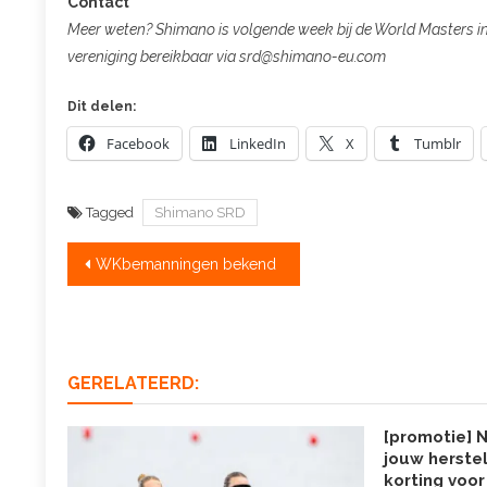
Contact
Meer weten? Shimano is volgende week bij de World Masters in 
vereniging bereikbaar via srd@shimano-eu.com
Dit delen:
Facebook
LinkedIn
X
Tumblr
Tagged
Shimano SRD
Bericht
WKbemanningen bekend
navigatie
GERELATEERD:
[promotie] 
jouw herstel
korting voor