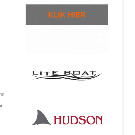
IE
rt