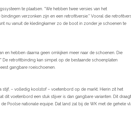
ngssysteem te plaatsen. “We hebben twee versies van het
indingen verzonken zijn en een retrofitversie.” Vooral die retrofitver
 kunt nu vanuit de kledingkamer zo de boot in zonder je schoenen te
 aan en hebben daarna geen omkijken meer naar de schoenen. Die
n.” De retrofitbinding kan simpel op de bestaande schoenplaten
eest gangbare roeischoenen.
stijf, – volledig koolstof – voetenbord op de markt. Hierin zit het
t dit voetenbord een stuk stijver is dan gangbare varianten. Dit draagt
de Poolse nationale equipe. Dat land zal bij de WK met de gehele vl