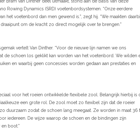
r Bram van Dinther deel uitmaakt, stond aan de basis van deze
mano Rowing Dynamics (SRD) voetenbordsystemen. “Onze eerdere
an het voetenbord dan men gewend is.”, zegt hij. “We maakten daarbi
draaipunt om de kracht zo direct mogelijk over te brengen.”
rsgemak vertelt Van Dinther. “Voor de nieuwe lijn namen we ons
 dat de schoen los geklikt kan worden van het voetenbord. We wilden 
uiken en waarbij geen concessies worden gedaan aan prestaties en
ciaal voor het roeien ontwikkelde flexibele zool. Belangrijk hierbij is 
riaalkeuze een grote rol. De zool moet zo flexibel zijn dat de roeier
er zo duurzaam zodat de schoen lang meegaat. Ze worden in maat 36 
or iedereen. De wijze waarop de schoen en de bindingen zijn
 en boot.”