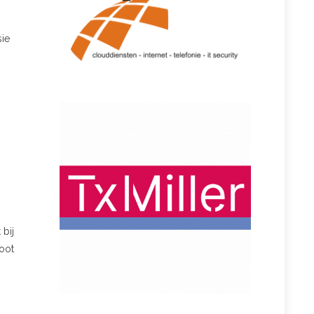
sie
 bij
oot