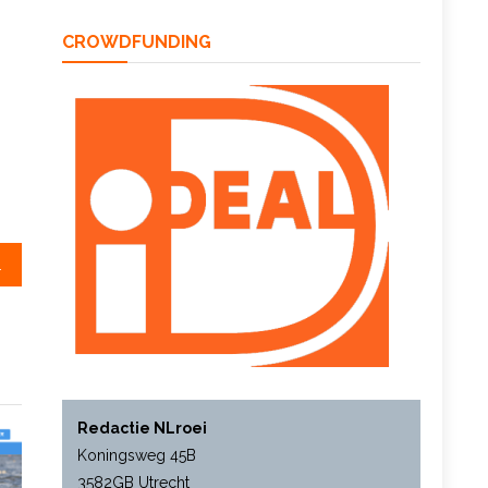
CROWDFUNDING
oot zitten’
Redactie NLroei
Koningsweg 45B
3582GB Utrecht