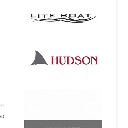
RT
ers