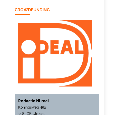
CROWDFUNDING
Redactie NLroei
Koningsweg 45B
3582GB Utrecht