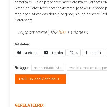
achterhalen. Polen probeerde meerdere malen vergeefs ora
Simon en Eelco Meenhorst pakte tamelijk zeker in tweede pos
afgelopen winter was deze ploeg nog niet geformeerd. Robb
Nereusacht.
Support NLroei, klik
hier
en doneer!
Dit delen:
Facebook
LinkedIn
X
Tumblr
Tagged
mannendubbelvier
wereldkampioenschappen
Bericht
WK: Holland Vier furieus van start
navigatie
GERELATEERD: