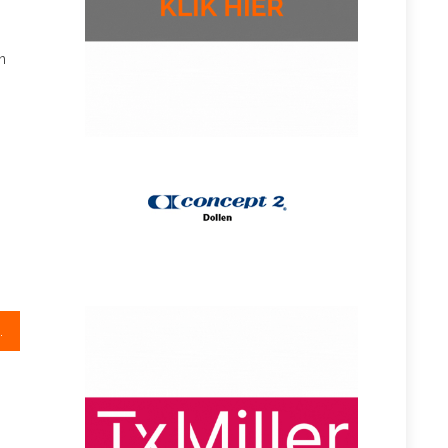
n
mannen dominant