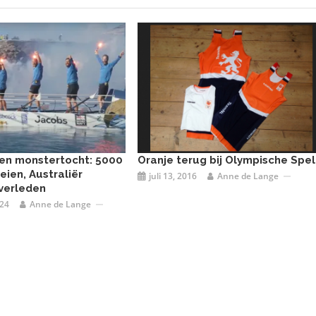
nen monstertocht: 5000
Oranje terug bij Olympische Spe
eien, Australiër
juli 13, 2016
Anne de Lange
verleden
024
Anne de Lange