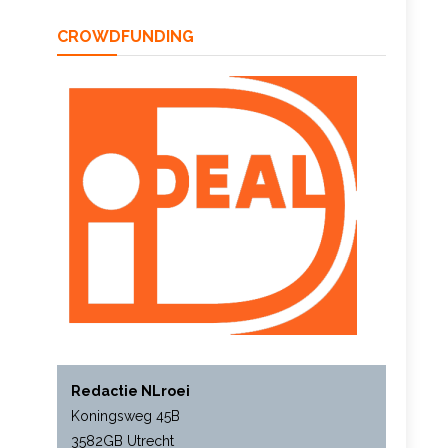
CROWDFUNDING
Redactie NLroei
Koningsweg 45B
3582GB Utrecht