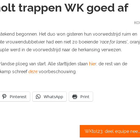
olt trappen WK goed af
KO
tstekend begonnen. Het duo won gisteren hun voorwedstrijd ruim en
ichte vrouwendubbelvier had een niet zo boeiende
‘race for lanes’
, oran
ruple werd in de voorwedstrijd naar de herkansing verwezen.
ndse ploeg van start. Alle starttijden staan
hier,
de rest van de
kamp schreef
deze
voorbeschouwing.
Pinterest
WhatsApp
Print
WKtot23: deel equipe neemt de kortste weg naar de A-finale