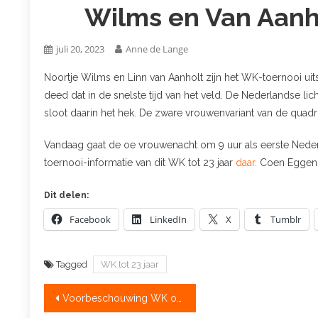
Wilms en Van Aanh
juli 20, 2023
Anne de Lange
Noortje Wilms en Linn van Aanholt zijn het WK-toernooi ui
deed dat in de snelste tijd van het veld. De Nederlandse l
sloot daarin het hek. De zware vrouwenvariant van de quad
Vandaag gaat de oe vrouwenacht om 9 uur als eerste Nederla
toernooi-informatie van dit WK tot 23 jaar
daar.
Coen Eggen
Dit delen:
Facebook
LinkedIn
X
Tumblr
Tagged
WK tot 23 jaar
Bericht
Voorbeschouwing WK onder 23 jaar: meerdere kanshebbers