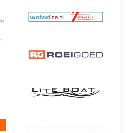
RT
je