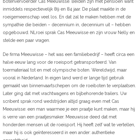
botenvervoerder Cas Meeuwisse. Beiden zijn met pensioen want
inmiddels respectievelijk 89 en 84 jaar. De plaat maakte in de
roeigemeenschap veel los. En dat zal te maken hebben met de
sympathie die beiden – decennium in, decennium uit – hebben
opgebouwd. NLroei sprak Cas Meeuwisse en zijn vrouw Nelly en
stelde een paar vragen.
De firma Meeuwisse – het was een familiebedrijf – heeft circa een
halve eeuw lang voor de roeisport getransporteerd. Van
toermateriaal tot en met olympische boten. Wereldwijd, maar
vooral in Nederland. In eigen land werd er lange tijd gebruik
gemaakt van binnenvaartschepen om de roeiboten te verplaatsen.
Later ging dat met vrachtwagens en bijbehorende trailers. Uw
scribent sprak rond wedstrijden altijd graag even met Cas
Meeuwisse: een man waarmee je een praatje kunt maken, maar hij
is verre van een praatjesmaker. Meeuwisse deed dat met
honderden mensen uit de roeisport. Hij heeft zelf wat te vertellen,
maar hij is ook geïnteresseerd in een ander: authentieke