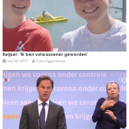
Keijser: ‘Ik ben volwassener geworden’
mei 29, 2017
Coen Eggenkamp