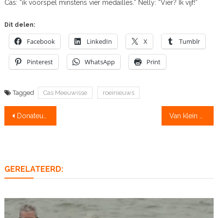
Cas: “ik voorspel minstens vier medailles.” Nelly: “Vier? Ik vijf!”
Dit delen:
Facebook
LinkedIn
X
Tumblr
Pinterest
WhatsApp
Print
Tagged
Cas Meeuwisse
roeinieuws
Bericht
Donateurs: nog maar een paar dagen!
Van klein naar groot
navigatie
GERELATEERD: