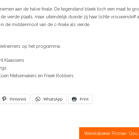
emen aan de halve finale. De tegenstand bleek toch een maat te gro
 de vierde plaats, maar uiteindelijk duwde zij haar lichte vrouwenskiff a
 in de middenmoot van de c-finale als vierde.
deelnemers op het programma.
nt Klaassens
ings
r, Koen Metsemakers en Freek Robbers
Pinterest
WhatsApp
Print
Wereldbeker Poznan: Goud voor Annika van der Meer en 