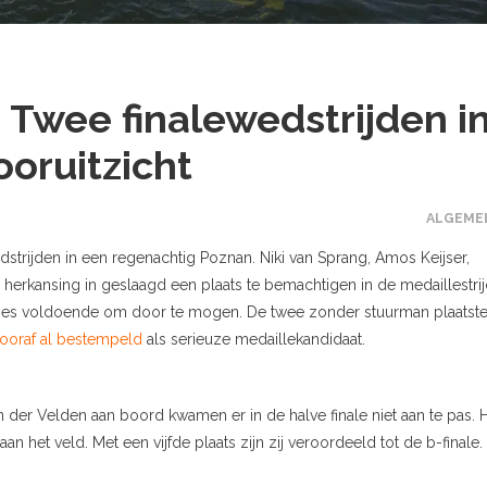
Twee finalewedstrijden i
ooruitzicht
ALGEME
rijden in een regenachtig Poznan. Niki van Sprang, Amos Keijser,
herkansing in geslaagd een plaats te bemachtigen in de medaillestri
ecies voldoende om door te mogen. De twee zonder stuurman plaatst
ooraf al bestempeld
als serieuze medaillekandidaat.
er Velden aan boord kwamen er in de halve finale niet aan te pas. 
n het veld. Met een vijfde plaats zijn zij veroordeeld tot de b-finale.