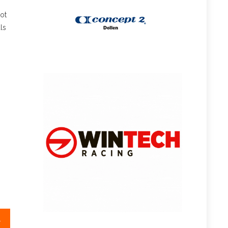
ot
ls
Corné de Koning