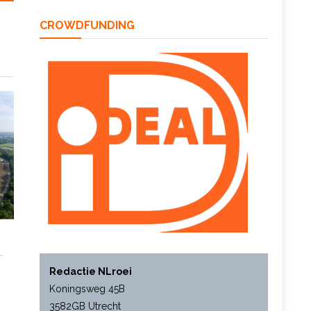
CROWDFUNDING
Redactie NLroei
Koningsweg 45B
3582GB Utrecht