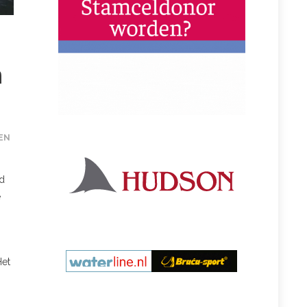
n
EN
jd
e
Het