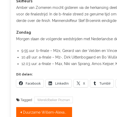
Skiffeurs
Amber van Zomeren mocht gisteren via de herkansing deeln
voor de finalestrijd. In de b-finale streed ze geruime tijd om
derde over de finish. Mannenskiffeur Stef Broenink eindigde
Zondag
Morgen staan de volgende wedstrijden met Nederlandse 
9.55 uur: b-finale – M2x, Gerard van der Velden en Vince
10.48 uur: a-finale – M2-, Dirk Uittenbogaard en Bo Wull
12.03 uur: a-finale – M4x, Niki van Sprang, Amos Keijse
Dit delen:
Facebook
LinkedIn
X
Tumblr
Tagged
Wereldbeker Poznan
Bericht
Duurzame Willem-Alexander Baan haalt New York Times