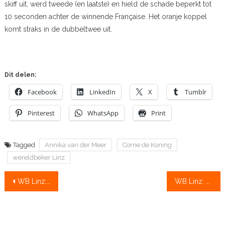
skiff uit, werd tweede (en laatste) en hield de schade beperkt tot
10 seconden achter de winnende Française. Het oranje koppel
komt straks in de dubbeltwee uit.
Dit delen:
Facebook
LinkedIn
X
Tumblr
Pinterest
WhatsApp
Print
Tagged
Annika van der Meer
Corne de Koning
wereldbeker Linz
Bericht
WB Linz: Holland Acht 2 naar A-finale met eenhonderdste seconde voordeel
WB Linz: weer goud voor mixeddubbeltwee
navigatie