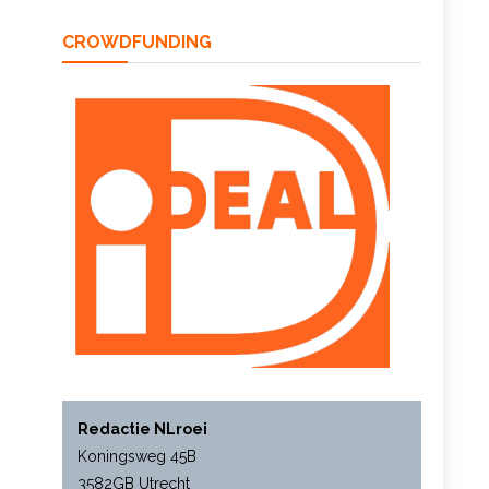
CROWDFUNDING
Redactie NLroei
Koningsweg 45B
3582GB Utrecht