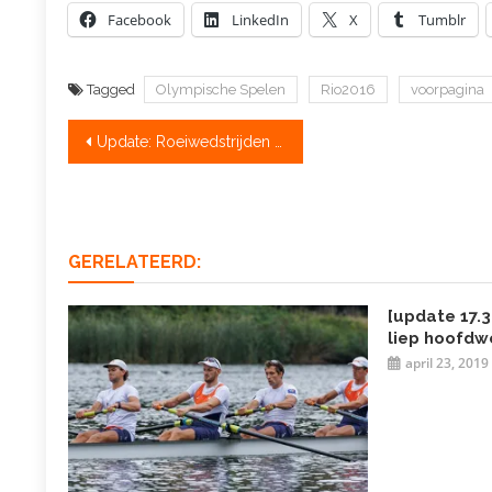
Facebook
LinkedIn
X
Tumblr
Tagged
Olympische Spelen
Rio2016
voorpagina
Bericht
Update: Roeiwedstrijden uur uitgesteld
navigatie
GERELATEERD:
[update 17.3
liep hoofdw
april 23, 2019