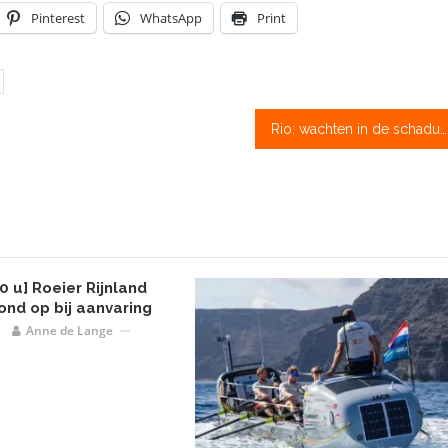
Pinterest
WhatsApp
Print
Rio: wachten in de schaduw op afnemende wind
0 u] Roeier Rijnland
ond op bij aanvaring
Anne de Lange