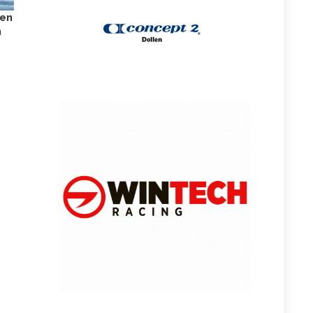
len
n