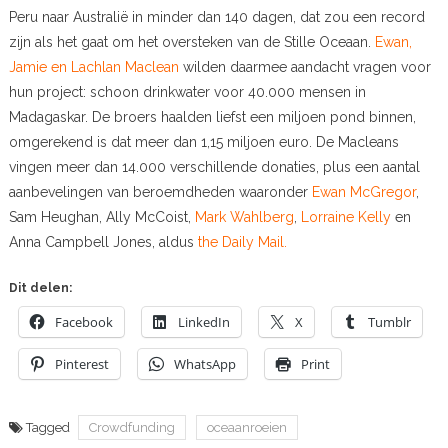
Peru naar Australië in minder dan 140 dagen, dat zou een record
zijn als het gaat om het oversteken van de Stille Oceaan.
Ewan,
Jamie en Lachlan Maclean
wilden daarmee aandacht vragen voor
hun project: schoon drinkwater voor 40.000 mensen in
Madagaskar. De broers haalden liefst een miljoen pond binnen,
omgerekend is dat meer dan 1,15 miljoen euro. De Macleans
vingen meer dan 14.000 verschillende donaties, plus een aantal
aanbevelingen van beroemdheden waaronder
Ewan McGregor
,
Sam Heughan, Ally McCoist,
Mark Wahlberg
,
Lorraine Kelly
en
Anna Campbell Jones, aldus
the Daily Mail.
Dit delen:
Facebook
LinkedIn
X
Tumblr
Pinterest
WhatsApp
Print
Tagged
Crowdfunding
oceaanroeien