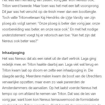
Triton werd tweede. Maar toen was het met een taft voorsprong.
Dit jaar was het verschil op de finish meer dan een bootlengte.
Toch vatte Tritonveteraan Kaj Hendriks de 135e Varsity van zijn
ploeg als volgt samen: “Onze ploeg is beter dan vorig jaar, onze
voorbereiding was beter, en onze race ook.” En met het nodige
understatement
voegt hij er retorisch aan toe: “Kan het zijn dat
Nereus ook beter was?”
Inhaalpoging
Het was Nereus dat als een raket uit de start vertrok. Laga ging
redelijk mee, en Triton haakte daarbij aan. Laga viel wat terug en
Triton kwam laat op stoom en zette een inhaalpoging in. Die
slaagde aardig. Meerdere malen kwam de boot van de Utrechters
vervaarlijke opzetten, maar even zo vaak pareerden de
Amsterdammers de aanvallen. Op het laatst voerde Nereus het
tempo op om afstand te nemen van Triton. Dat was de les van
vorig jaar, want toen kon Nereus ternauwernood de formidabele