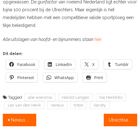
opgewassen. De
gunfactor
van roeiend Nederland ligt echter voor
bijna 100 procent bij de Utrechters. Maar eigenlijk is het
medelijden hebben met een competitieve valide sportploeg een
tikje beledigend.
Alle uitslagen van hoofd- en bijnummers staan
hier.
Dit delen:
Facebook
LinkedIn
X
Tumblr
Pinterest
WhatsApp
Print
Tagged
abe wiersma
Harold Langen
Kaj Hendriks
Lex van den Herik
nereus
triton
Varsity
Bericht
Nereus wint 135e Varsity
Utrechtse roeiclubs opgeschrikt door inbraak
navigatie