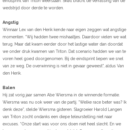
eindsprint van Triton weerstaan. Skøll bracht de verrassing van de
wedstrijd door derde te worden.
Angstig
Winnaar Lex van den Herik kende naar eigen zeggen wat angstige
momenten. “Wij hadden twee mishaaltjes. Daardoor vielen we wat
terug. Maar dat kwam eerder door het lastige water dan doordat
we onder druk kwamen van Triton. Dat scenario hadden we van te
voren heel goed doorgenomen. Bij de eindsprint liepen we snel
van ze weg. De overwinning is niet in gevaar geweest”, aldus Van
den Herik.
Balen
Hij zat vorig jaar samen Abe Wiersma in de winnende formatie.
Wiersma was nu ook weer van de partij. “Welke race beter was? Ik
denk deze”, stelde Wiersma gisteren. Slagroeier Harold Langen
van Triton zocht ondanks een diepe teleurstelling niet naar
excuses. “Onze start was voor ons doen niet heel slecht. En we