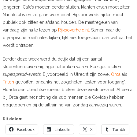
jongeren. Cafe’s moeten eerder sluiten, klanten ervan moet zitten.
Nachtclubs en zo gaan weer dicht. Bij sportwedstrijden moet
publiek ook zitten en afstand houden. De maatregelen van
vandaag zijn na te lezen op
Rijksoverheid.nl.
Samen naar de
olympische roeifinales kijken, lijkt niet toegestaan, dan wel dat het
wordt ontraden.
Eerder deze week werd duidelijk dat bij een aantal
studentenroeiverenigingen uitbraken waren. Feestjes bleken
superspread-events.
Bijvoorbeeld in Utrecht zijn zowel
Orca
als
Triton
getroffen, ondanks het zogeheten ‘testen voor toegang’.
Honderden Utrechtse roeiers bleken deze week besmet. Alleen al
bij Orca gaat het richting de 200 mensen die Covid19 hebben
opgelopen en bij de uittraining van zondag aanwezig waren.
Dit delen:
Facebook
LinkedIn
X
Tumblr