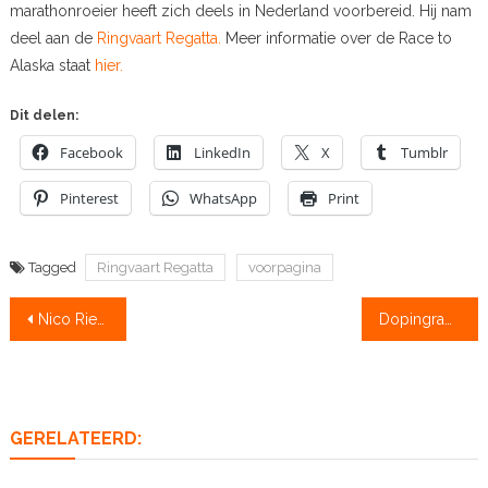
marathonroeier heeft zich deels in Nederland voorbereid. Hij nam
deel aan de
Ringvaart Regatta.
Meer informatie over de Race to
Alaska staat
hier.
Dit delen:
Facebook
LinkedIn
X
Tumblr
Pinterest
WhatsApp
Print
Tagged
Ringvaart Regatta
voorpagina
Bericht
Nico Rienks gaat voor goed goud
Dopingrapport Rusland: elf dopinggevallen verdonkeremaand
navigatie
GERELATEERD: