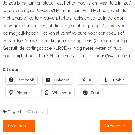
Je zou bijna kunnen stellen dat het te mooi is om waar te zijn: zelf
je roeikleding
customizen
?! Maar het kan. Echt! Met pakjes, shirts
met lange of korte mouwen, turtle’s, jacks en tights. In de door
jouw gekozen kleuren, of die van je club of ploeg. Kijk
hier
voor
de mogelijkheden. Het kan al vanaf 50 euro voor een exclusief
lycrapakje, NLroeilezers krijgen ook nog eens 5 procent korting.
Gebruik de kortingscode NLROEI-5. Nog meer weten of hulp
nodig bij het bestellen? Stuur een mailtje naar dogus@waterline.nl
Dit delen:
Facebook
LinkedIn
X
Tumblr
Pinterest
WhatsApp
Print
Tagged
Waterline
Bericht
Mannendubbelvier en Eelco Meenhorst op shortlist voor Sportgala 2019
Orca en Triton ontwijken drukte met drijvend botenhuis