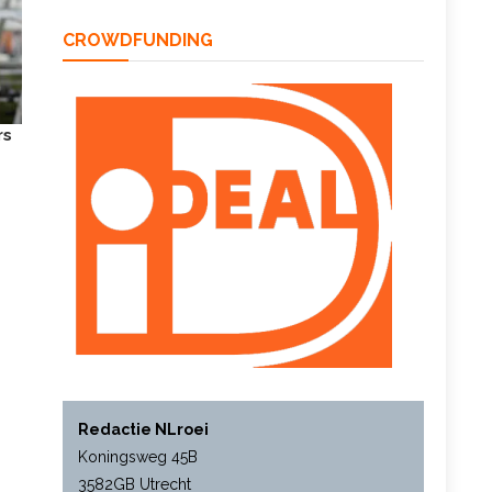
CROWDFUNDING
rs
Redactie NLroei
Koningsweg 45B
3582GB Utrecht