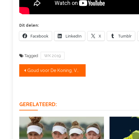
Dit delen:
Facebook
LinkedIn
X
Tumblr
Tagged
WK 2019
Bericht
Goud voor De Koning, Van der Meer naar zilver
navigatie
GERELATEERD: