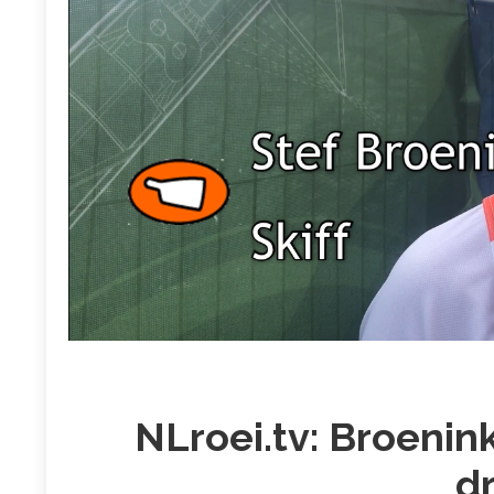
NLroei.tv: Broenink
d