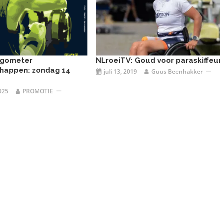
rgometer
NLroeiTV: Goud voor paraskiffeu
happen: zondag 14
juli 13, 2019
Guus Beenhakker
025
PROMOTIE