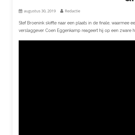
augustus 30, 2019
Redactie
Stef Broenink skiffte naar een plaats in de finale, waarmee 
verslaggever Coen Eggenkamp reageert hij op een zware halve