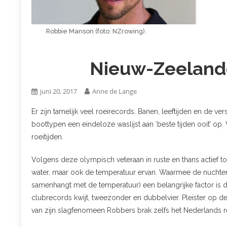
Robbie Manson (foto: NZrowing).
Nieuw-Zeelande
juni 20, 2017
Anne de Lange
Er zijn tamelijk veel roeirecords. Banen, leeftijden en de v
boottypen een eindeloze waslijst aan ‘beste tijden ooit’ o
roeitijden.
Volgens deze olympisch veteraan in ruste en thans actief 
water, maar ook de temperatuur ervan. Waarmee de nuchtere 
samenhangt met de temperatuur) een belangrijke factor is d
clubrecords kwijt, tweezonder en dubbelvier. Pleister op 
van zijn slagfenomeen Robbers brak zelfs het Nederlands r