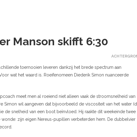
r Manson skifft 6:30
ACHTERGRO
erschillende toernooien leveren dankzij het brede spectrum aan
p. Voor wat het waard is. Roeifenomeen Diederik Simon nuanceerde
topcoach meet men al roeiend niet alleen vaak de stroomsnelheid van 
Simon wil aangeven dat bijvoorbeeld de viscositeit van het water (d
ie de snelheid van een boot beïnvloed. Hij raakte dit weekeinde twee
de wonde: zijn eigen Nereus-pupillen verbeterden hem. De dubbelvier
ecord.