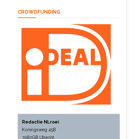
CROWDFUNDING
Redactie NLroei
Koningsweg 45B
3582GB Utrecht