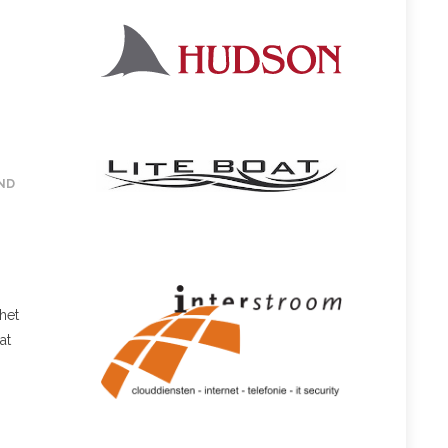
ND
het
at