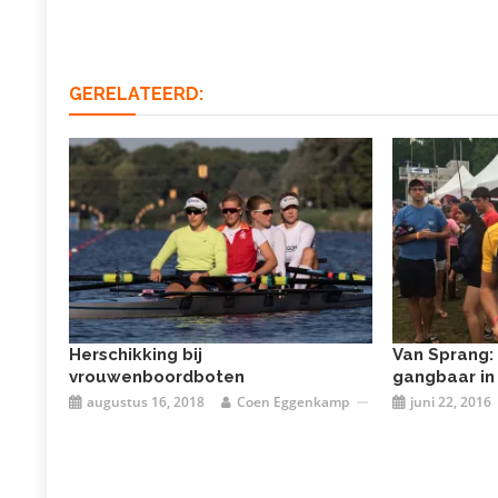
navigatie
GERELATEERD:
Herschikking bij
Van Sprang: 
vrouwenboordboten
gangbaar in
augustus 16, 2018
Coen Eggenkamp
juni 22, 2016