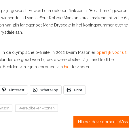
g zijn geweest. Er werd dan ook een flink aantal ‘Best Times’ gevaren.
e winnende tijd van skiffeur Robbie Manson spraakmakend, hij zette 6:
oon van zijn landgenoot Mahé Drysdale in het koningsnummer over te
rysdale aan.
ats in de olympische b-finale. In 2012 kwam Mason er
openlijk voor uit
ander die goud won bij deze wereldbeker. Zijn land leidt het
 Beelden van zijn recordrace zijn
hier
te vinden.
Pinterest
WhatsApp
Print
anson
Wereldbeker Poznan
NLroei development: Wisselende bezetting 