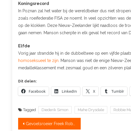
Koningsrecord
In Poznan zal het water bij de wereldbeker dus niet stroperi
zoals roeifederatie FISA ze noemt. In veel opzichten was d
op de klokken. Deze Nieuw-Zeelander lijkt naadloos de tr
gaan nemen. Manson scherpte in elk geval het record van D
Elfde
Vorig jaar strandde hij in de dubbeltwee op een vijfde pla
homoseksueel te zijn
. Manson was niet de enige Nieuw-Zeel
medailleklassement met zesmaal goud en een zilveren plak.
Dit delen:
Facebook
LinkedIn
X
Tumblr
Tagged
Diederik Simon
Mahe Drysdale
Robbie M
Bericht
Gevoelsroeier Freek Robbers: uitzonderlijk multi-slagtalent