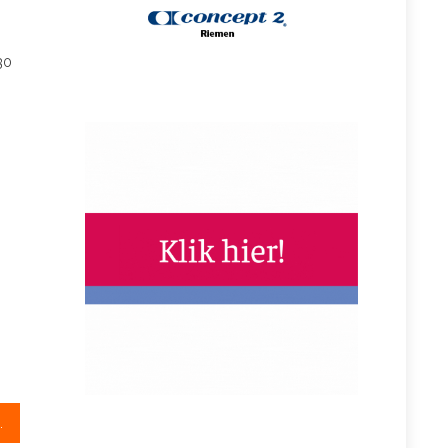
30
bij de dubbeltweevelden