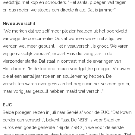
wedstrijd met kop en schouders. “Het aantal ploegen valt tegen
en dus roeien we steeds een directe finale. Dat is jammer.”
Niveauverschil
“We merken dat we zelf meer plezier haalden uit het boordveld
vanwege de concurrentie. Ook al wonnen we er niet altijd, we
werden wel meer gepusht. Het niveauverschil is groot. We varen
vrij gemakkelijk vooraan”, ervaart Faas die vorig jaar in de
vierzonder startte. Dat staat in contrast met de ervaringen van
Holleboom. “In de top drie roeien soortgelijke ploegen. Vrouwen
die al een aantal jaar roeien en scullervaring hebben. De
verschillen waren overigens aan het begin van het seizoen groter,
maar vorig jaar gescullt hebben maakt wel verschil.”
EUC
Beide ploegen reizen in juli naar Servië af voor de EUC. “Dat kwam
eerder dan verwacht”, bekent Faas. De NSRF is voor Skadi en
Euros een goede generale. “Bij de ZRB zijn we voor de eerste
keer tweede geworden, daar balen we van”, zegt Holleboom. “Dat