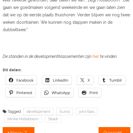
gaan we goedmaken volgend weekeinde en we gaan laten zien
dat we op de eerste plaats thuishoren. Verder blijven we nog twee
weken doortrainen. We kunnen nog stappen maken in de
dubbeltwee.”
De standen in de developmentklassementen zijn
hier
te vinden.
Dit delen:
Facebook
LinkedIn
X
Tumblr
Pinterest
WhatsApp
Print
Tagged
development
Euros
joris faas
Minke Holleboom
Skadi
Bericht
Nieuw-Zeelander Manson skifft 6:30
Overzicht roeirecords bijgewerkt