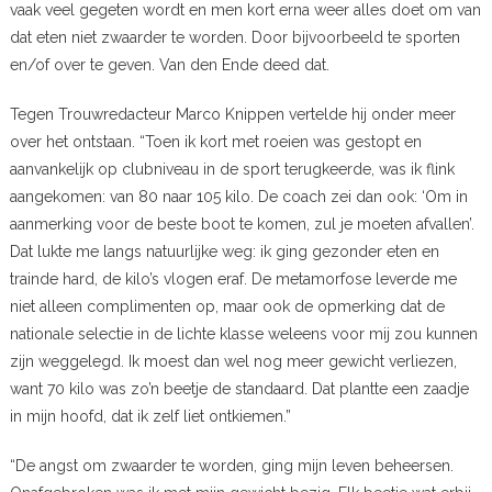
vaak veel gegeten wordt en men kort erna weer alles doet om van
dat eten niet zwaarder te worden. Door bijvoorbeeld te sporten
en/of over te geven. Van den Ende deed dat.
Tegen Trouwredacteur Marco Knippen vertelde hij onder meer
over het ontstaan. “Toen ik kort met roeien was gestopt en
aanvankelijk op clubniveau in de sport terugkeerde, was ik flink
aangekomen: van 80 naar 105 kilo. De coach zei dan ook: ‘Om in
aanmerking voor de beste boot te komen, zul je moeten afvallen’.
Dat lukte me langs natuurlijke weg: ik ging gezonder eten en
trainde hard, de kilo’s vlogen eraf. De metamorfose leverde me
niet alleen complimenten op, maar ook de opmerking dat de
nationale selectie in de lichte klasse weleens voor mij zou kunnen
zijn weggelegd. Ik moest dan wel nog meer gewicht verliezen,
want 70 kilo was zo’n beetje de standaard. Dat plantte een zaadje
in mijn hoofd, dat ik zelf liet ontkiemen.”
“De angst om zwaarder te worden, ging mijn leven beheersen.