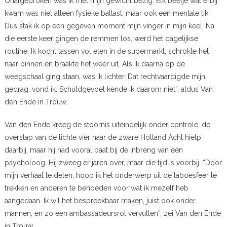
Onafgebroken was ik met mijn gewicht bezig. Elk beetje wat erbij
kwam was niet alleen fysieke ballast, maar ook een mentale tik.
Dus stak ik op een gegeven moment mijn vinger in mijn keel. Na
die eerste keer gingen de remmen los, werd het dagelijkse
routine. Ik kocht tassen vol eten in de supermarkt, schrokte het
naar binnen en braakte het weer uit. Als ik daarna op de
weegschaal ging staan, was ik lichter. Dat rechtvaardigde mijn
gedrag, vond ik. Schuldgevoel kende ik daarom niet”, aldus Van
den Ende in Trouw.
Van den Ende kreeg de stoornis uiteindelijk onder controle, de
overstap van de lichte vier naar de zware Holland Acht hielp
daarbij, maar hij had vooral baat bij de inbreng van een
psycholoog. Hij zweeg er jaren over, maar die tijd is voorbij. “Door
mijn verhaal te delen, hoop ik het onderwerp uit de taboesfeer te
trekken en anderen te behoeden voor wat ik mezelf heb
aangedaan. Ik wil het bespreekbaar maken, juist ook onder
mannen, en zo een ambassadeursrol vervullen”, zei Van den Ende
in Trouw.