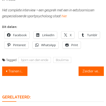
Het complete interview + een gesprek met een in eetstoornissen
gespecialiseerde sportpsycholoog staat
hier.
Dit delen:
Facebook
LinkedIn
X
Tumblr
Pinterest
WhatsApp
Print
Tagged
bjorn van den ende
Boulimia
Bericht
Trainen in noordwest Spanje: ‘slim alternatief’
Zeidler verslaat Lemmelijn en wint in 5:37,3
navigatie
GERELATEERD: