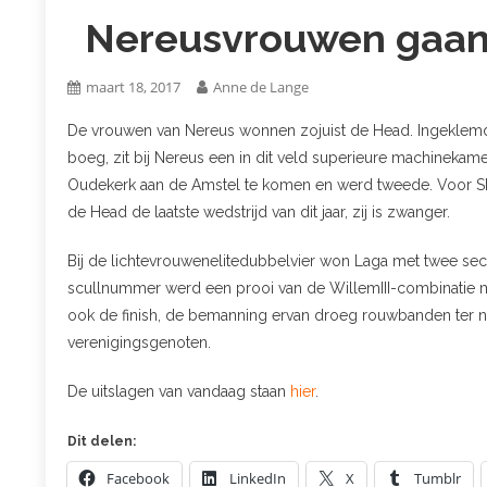
Nereusvrouwen gaan h
maart 18, 2017
Anne de Lange
De vrouwen van Nereus wonnen zojuist de Head. Ingeklemd
boeg, zit bij Nereus een in dit veld superieure machineka
Oudekerk aan de Amstel te komen en werd tweede. Voor Sk
de Head de laatste wedstrijd van dit jaar, zij is zwanger.
Bij de lichtevrouwenelitedubbelvier won Laga met twee se
scullnummer werd een prooi van de WillemIII-combinatie m
ook de finish, de bemanning ervan droeg rouwbanden ter 
verenigingsgenoten.
De uitslagen van vandaag staan
hier
.
Dit delen:
Facebook
LinkedIn
X
Tumblr