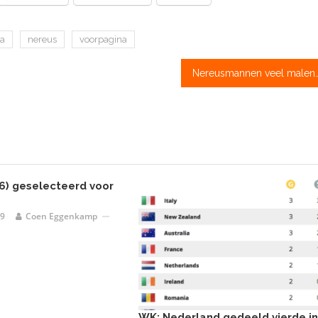
a
nereus
voorpagina
Nereusmannen veel malen sne
46) geselecteerd voor
19
Coen Eggenkamp
WK: Nederland gedeeld vierde in