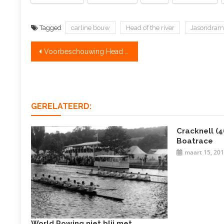
Tagged
carline bouw
Head of the river
Jasondram
Bericht
Voorbeschouwing Head of the River: mannen mijden de Amstel
navigatie
GERELATEERD:
Cracknell (
Boatrace
maart 15, 20
World Rowing niet blij met