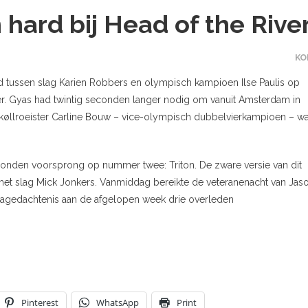
ard bij Head of the Rive
KO
 tussen slag Karien Robbers en olympisch kampioen Ilse Paulis op
mer. Gyas had twintig seconden langer nodig om vanuit Amsterdam in
øllroeister Carline Bouw – vice-olympisch dubbelvierkampioen – w
conden voorsprong op nummer twee: Triton. De zware versie van dit
et slag Mick Jonkers. Vanmiddag bereikte de veteranenacht van Jas
nagedachtenis aan de afgelopen week drie overleden
Pinterest
WhatsApp
Print