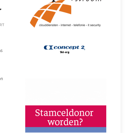
r
RT
as
on