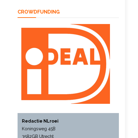
CROWDFUNDING
Redactie NLroei
Koningsweg 45B
3582GB Utrecht