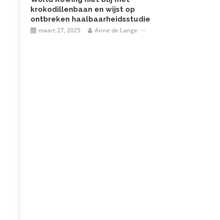
krokodillenbaan en wijst op
ontbreken haalbaarheidsstudie
maart 27, 2025
Anne de Lange