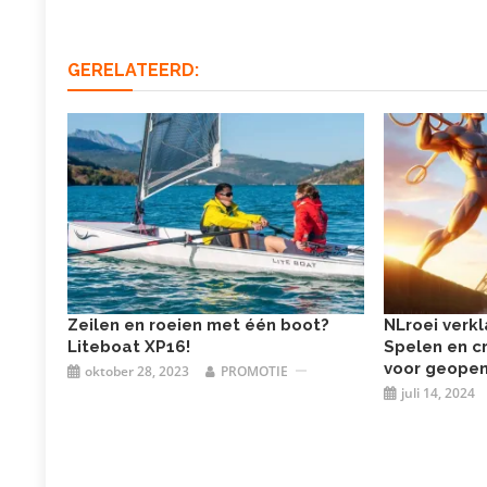
GERELATEERD:
Zeilen en roeien met één boot?
NLroei verk
Liteboat XP16!
Spelen en c
voor geopen
oktober 28, 2023
PROMOTIE
juli 14, 2024