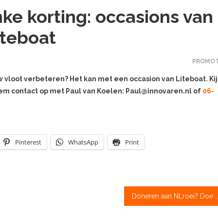
ke korting: occasions van
iteboat
PROMOT
uw vloot verbeteren? Het kan met een occasion van Liteboat. Kij
eem contact op met Paul van Koelen: Paul@innovaren.nl of
06-
Pinterest
WhatsApp
Print
Doneren aan NLroei? Doe het vandaag n