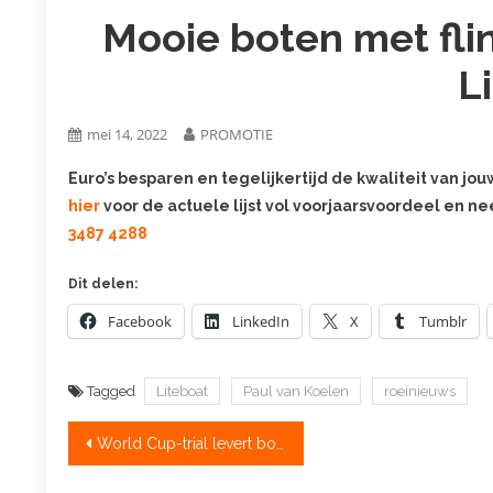
Mooie boten met flin
L
mei 14, 2022
PROMOTIE
Euro’s besparen en tegelijkertijd de kwaliteit van jo
hier
voor de actuele lijst vol voorjaarsvoordeel en n
3487 4288
Dit delen:
Facebook
LinkedIn
X
Tumblr
Tagged
Liteboat
Paul van Koelen
roeinieuws
Bericht
World Cup-trial levert bond geen nieuwe informatie op
navigatie