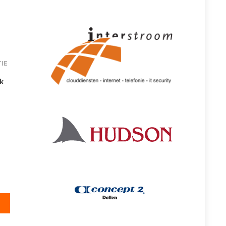
IE
k
og!