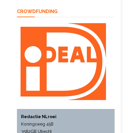
CROWDFUNDING
Redactie NLroei
Koningsweg 45B
3582GB Utrecht