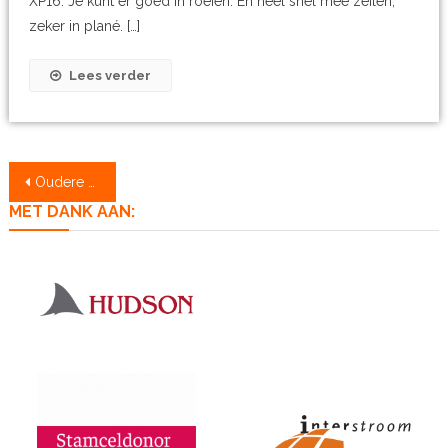
XP16. Je kunt er goed in roeien. En heel snel mee zeilen,
zeker in plané. […]
Lees verder
Berichtennavigatie
Oudere berichten
MET DANK AAN: