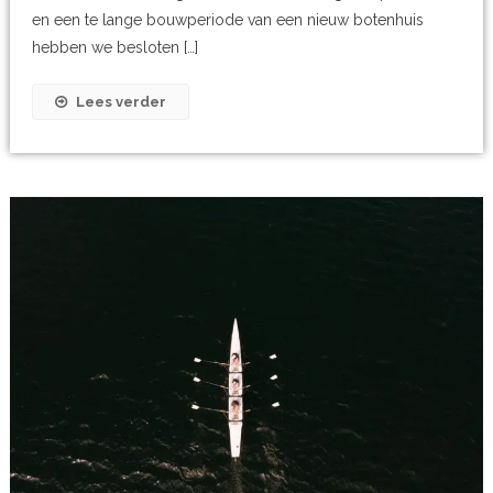
en een te lange bouwperiode van een nieuw botenhuis
hebben we besloten […]
Lees verder