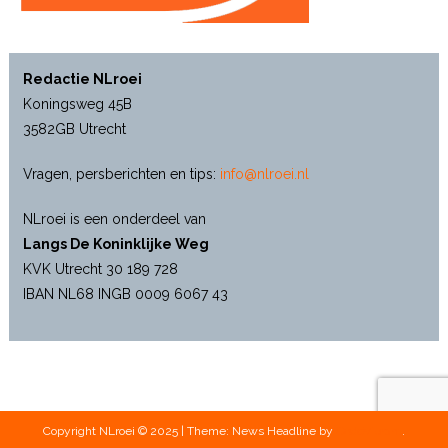
Redactie NLroei
Koningsweg 45B
3582GB Utrecht
Vragen, persberichten en tips:
info@nlroei.nl
NLroei is een onderdeel van
Langs De Koninklijke Weg
KVK Utrecht 30 189 728
IBAN NL68 INGB 0009 6067 43
Copyright NLroei © 2025
|
Theme: News Headline by
CodeVibrant
.