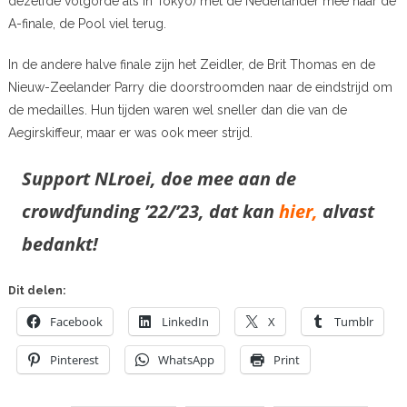
dezelfde volgorde als in Tokyo) met de Nederlander mee naar de
A-finale, de Pool viel terug.
In de andere halve finale zijn het Zeidler, de Brit Thomas en de
Nieuw-Zeelander Parry die doorstroomden naar de eindstrijd om
de medailles. Hun tijden waren wel sneller dan die van de
Aegirskiffeur, maar er was ook meer strijd.
Support NLroei, doe mee aan de
crowdfunding ’22/’23, dat kan
hier,
alvast
bedankt!
Dit delen:
Facebook
LinkedIn
X
Tumblr
Pinterest
WhatsApp
Print