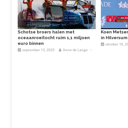
Schotse broers halen met
Koen Metsem
oceaanroeitocht ruim 1,1 miljoen
in Hilversum
euro binnen
oktober 16, 2
september 13, 2025
Anne de Lange