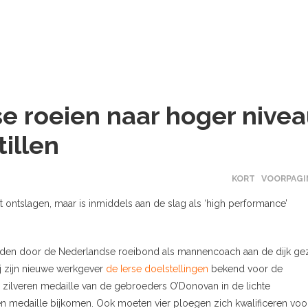
se roeien naar hoger nive
tillen
KORT
VOORPAGI
ontslagen, maar is inmiddels aan de slag als ‘high performance’
nden door de Nederlandse roeibond als mannencoach aan de dijk gez
j zijn nieuwe werkgever
de Ierse doelstellingen
bekend voor de
 zilveren medaille van de gebroeders O’Donovan in de lichte
én medaille bijkomen. Ook moeten vier ploegen zich kwalificeren voo