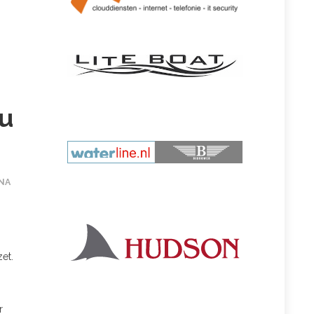
au
NA
et.
r