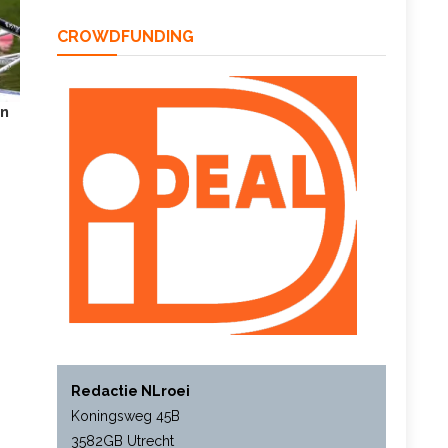
CROWDFUNDING
en
Redactie NLroei
Koningsweg 45B
3582GB Utrecht