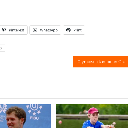
Pinterest
WhatsApp
Print
20
Olympisch kampioen Gregory vastgelopen in Noordelijke IJszee