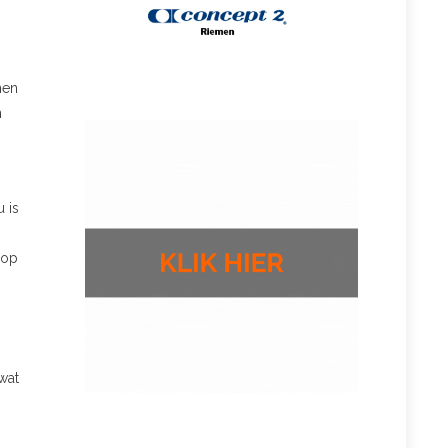
nen
n
u is
 op
wat