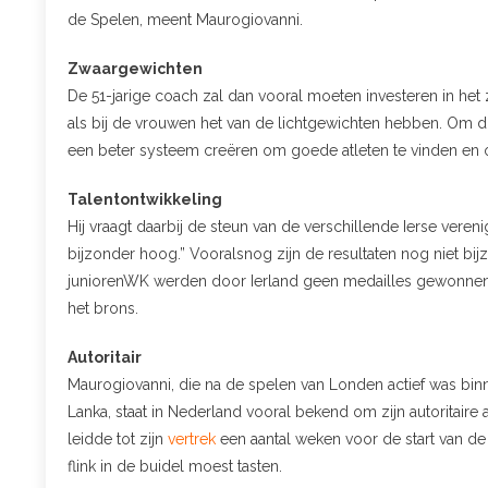
de Spelen, meent Maurogiovanni.
Zwaargewichten
De 51-jarige coach zal dan vooral moeten investeren in het
als bij de vrouwen het van de lichtgewichten hebben. Om di
een beter systeem creëren om goede atleten te vinden en o
Talentontwikkeling
Hij vraagt daarbij de steun van de verschillende Ierse vereni
bijzonder hoog.” Vooralsnog zijn de resultaten nog niet bij
juniorenWK werden door Ierland geen medailles gewonnen.
het brons.
Autoritair
Maurogiovanni, die na de spelen van Londen actief was bin
Lanka, staat in Nederland vooral bekend om zijn autoritair
leidde tot zijn
vertrek
een aantal weken voor de start van d
flink in de buidel moest tasten.