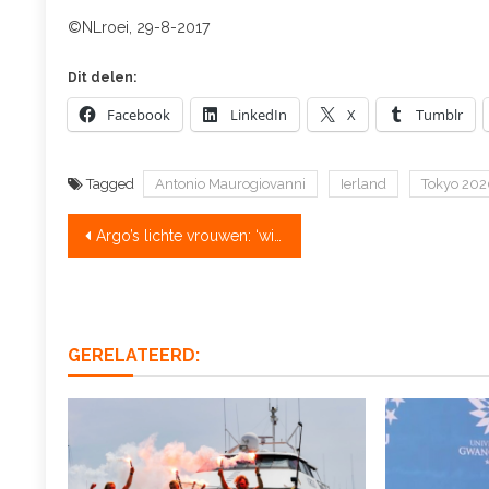
©NLroei, 29-8-2017
Dit delen:
Facebook
LinkedIn
X
Tumblr
Tagged
Antonio Maurogiovanni
Ierland
Tokyo 20
Bericht
Argo’s lichte vrouwen: ‘winnen trekt talent aan’
navigatie
GERELATEERD: