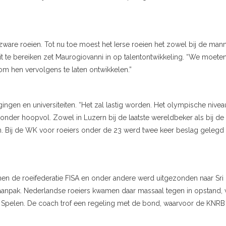
 zware roeien. Tot nu toe moest het Ierse roeien het zowel bij de man
t te bereiken zet Maurogiovanni in op talentontwikkeling. “We moete
m hen vervolgens te laten ontwikkelen.”
gingen en universiteiten. “Het zal lastig worden. Het olympische nivea
zonder hoopvol. Zowel in Luzern bij de laatste wereldbeker als bij de
 Bij de WK voor roeiers onder de 23 werd twee keer beslag gelegd
nen de roeifederatie FISA en onder andere werd uitgezonden naar Sri
e aanpak. Nederlandse roeiers kwamen daar massaal tegen in opstand, 
e Spelen. De coach trof een regeling met de bond, waarvoor de KNRB