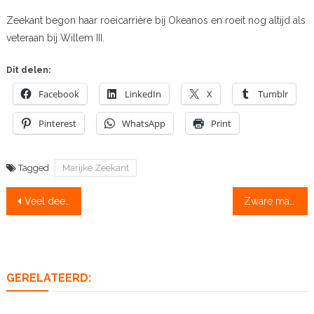
Zeekant begon haar roeicarrière bij Okeanos en roeit nog altijd als
veteraan bij Willem III.
Dit delen:
Facebook
LinkedIn
X
Tumblr
Pinterest
WhatsApp
Print
Tagged
Marijke Zeekant
Bericht
Veel deelnemers bij WK in Sarasota
Zware mannendevelopment: ‘De snelste vier heeft gewonnen’
navigatie
GERELATEERD: