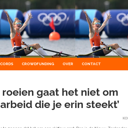
ECORDS
CROWDFUNDING
OVER
CONTACT
 roeien gaat het niet om
rbeid die je erin steekt’
KO