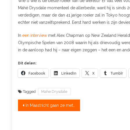
Wie o wie is de beste roeier van de wereld? Er valt veel vo
Mahé Drysdale momenteel de allerbeste, want hij is sinds 20
verdedigen, maar de dan 41 jarige roeier zal in Tokyo hoogs
echter niet vanzelfsprekend. Eerst hard werken is zijn devies.
In
een interview
met Alex Chapman op New Zealand Herald vert
Olympische Spelen van 2008 waarin hij als drievoudig wereldk
in de aanloop had hij – naar eigen zeggen – het een en ande
Dit delen:
Facebook
LinkedIn
X
Tumblr
Tagged
Mahe Drysdale
Bericht
In Maastricht gaan ze met fluoriserende hesjes roeien; niet uit protest maar voor de veiligheid
navigatie