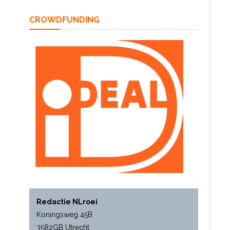
CROWDFUNDING
Redactie NLroei
Koningsweg 45B
3582GB Utrecht