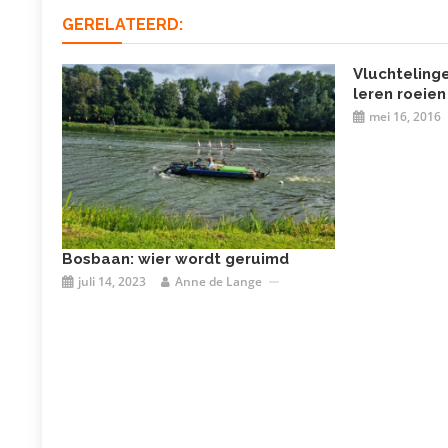
GERELATEERD:
Vluchteling
leren roeien
mei 16, 2016
Bosbaan: wier wordt geruimd
juli 14, 2023
Anne de Lange