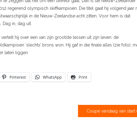
or te zeggen dat het om een skiffeur gaat. Dan is de Nieuw-Zeelander
12 regerend olympisch skiffkampioen. Die titel gaat hij volgend jaar n
twaarschijnlijk in de Nieuw-Zeelandse acht zitten. Voor hem is dat
 Dag in, dag uit.
elt hij over een van zijn grootste lessen uit zijn leven: de
ampioen ‘slechts’ brons won. Hij gaf in die finale alles (zie foto), m
r laten liggen.
Pinterest
WhatsApp
Print
Coupe vandaag van start