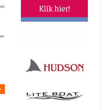
iet
aar