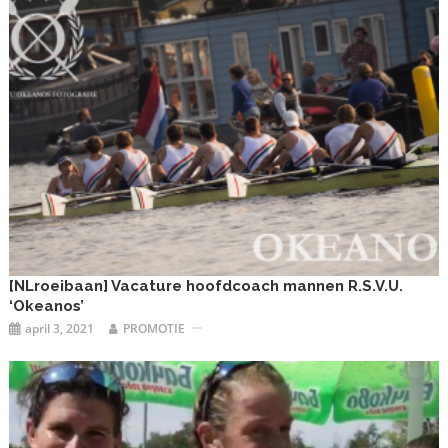
[NLroeibaan] Vacature hoofdcoach mannen R.S.V.U.
‘Okeanos’
april 3, 2021
PROMOTIE