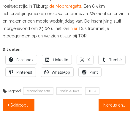
roeiwedstrijd in Tilburg:
de Moordregatta!
Een 6,5 km
achtervolgingsrace op onze watersportbaan. We hebben er zin in
en maken er een mooie wedstrijddag van. De inschrijving sluit
morgenavond om 23.00 u, het kan
hier.
Dus trommel je
ploeggenoten op en we zien elkaar bij TOR!
Dit delen:
Facebook
LinkedIn
X
Tumblr
Pinterest
WhatsApp
Print
Tagged
Moordregatta
roeinieuws
TOR
Bericht
Skifficoon Ondřej Synek stopt
Nereus en Triton winnen Amstelbeker voor studenten
navigatie