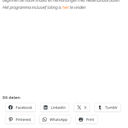
beginnen de halve finales en herkansingen met Nederlandse boten.
Het programma inclusief loting is
hier
te vinden.
Dit delen:
Facebook
LinkedIn
X
Tumblr
Pinterest
WhatsApp
Print