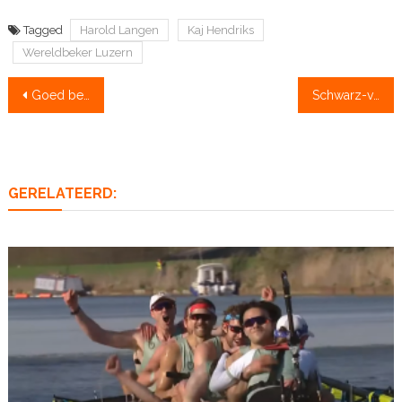
Tagged
Harold Langen
Kaj Hendriks
Wereldbeker Luzern
Bericht
Goed begin voor Nederland in Luzern
Schwarz-vier overtuigt in halve finale
navigatie
GERELATEERD: