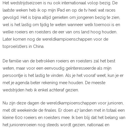
Het wedstrijdseizoen is nu ook internationaal volop bezig. De
laatste weken heb ik op mijn IPad en op de tv heel wat races
gevolgd. Het is bijna altijd genieten om jongeren bezig te zien,
wel is het lastig om tijdig te weten wanneer welk toernooi is en
welke roeiers en roeisters de eer van ons land hoog houden.
Later komen nog de wereldkampioenschappen voor de
toproei(st)ers in China.
De familie van de betrokken roeiers en roeisters zal het best
weten, maar voor een eenvoudig geïnteresseerde als mijn
persoontje is het lastig te vinden. Als je het vooraf weet, kun je er
met je agenda beter rekening mee houden. De meeste
wedstrijden heb ik enkel achteraf gezien.
Nu zijn deze dagen de wereldkampioenschappen voor junioren,
met dit weekeinde de finales. Er doen 47 landen met in totaal een
kleine 600 roeiers en roeisters mee. Ik ben blij dat het belang van
het juniorenroeien nog steeds wordt gezien, nationaal en