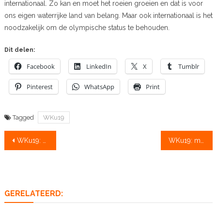
internationaal. Zo kan en moet het roeien groeien en dat is voor
ons eigen waterrijke land van belang. Maar ook internationaal is het
noodzakelijk om de olympische status te behouden.
Dit delen:
Facebook
LinkedIn
X
Tumblr
Pinterest
WhatsApp
Print
Tagged
WKu19
Bericht
WKu19: volg het live vanaf 14.30 uur
WKu19: meidendubbel naar C-finale, andere NLboten stromen door
navigatie
GERELATEERD: