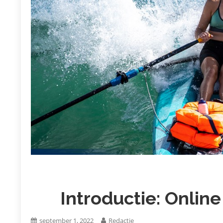
Introductie: Onlin
september 1, 2022
Redactie