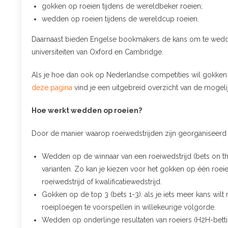
gokken op roeien tijdens de wereldbeker roeien;
wedden op roeien tijdens de wereldcup roeien.
Daarnaast bieden Engelse bookmakers de kans om te wedden
universiteiten van Oxford en Cambridge.
Als je hoe dan ook op Nederlandse competities wil gokken
deze pagina
vind je een uitgebreid overzicht van de mogeli
Hoe werkt wedden op roeien?
Door de manier waarop roeiwedstrijden zijn georganiseerd h
Wedden op de winnaar van een roeiwedstrijd (bets on the 
varianten. Zo kan je kiezen voor het gokken op één roei
roeiwedstrijd of kwalificatiewedstrijd.
Gokken op de top 3 (bets 1-3): als je iets meer kans wil
roeiploegen te voorspellen in willekeurige volgorde.
Wedden op onderlinge resultaten van roeiers (H2H-betti