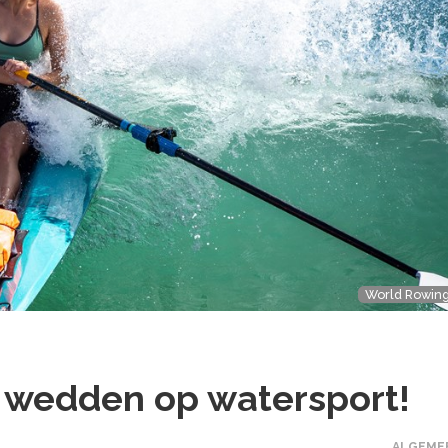
World Rowin
e wedden op watersport!
ALGEME