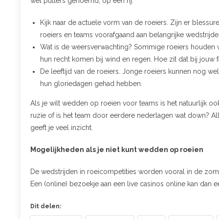
wel putters genoemd, op een rij.
Kijk naar de actuele vorm van de roeiers. Zijn er bless
roeiers en teams voorafgaand aan belangrijke wedstrijde
Wat is de weersverwachting? Sommige roeiers houden van 
hun recht komen bij wind en regen. Hoe zit dat bij jouw f
De leeftijd van de roeiers. Jonge roeiers kunnen nog we
hun gloriedagen gehad hebben.
Als je wilt wedden op roeien voor teams is het natuurlijk ook
ruzie of is het team door eerdere nederlagen wat down? Al
geeft je veel inzicht.
Mogelijkheden als je niet kunt wedden op roeien
De wedstrijden in roeicompetities worden vooral in de zome
Een (online) bezoekje aan een live casinos online kan dan een 
Dit delen: