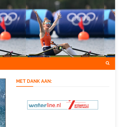
MET DANK AAN: