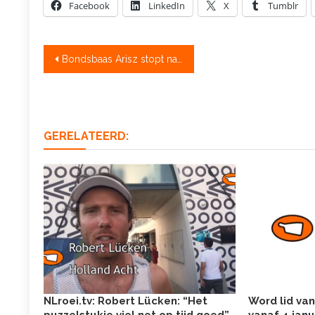
Facebook
LinkedIn
X
Tumblr
Bericht
Bondsbaas Arisz stopt na twee termijnen
navigatie
GERELATEERD:
NLroei.tv: Robert Lücken: “Het
Word lid van