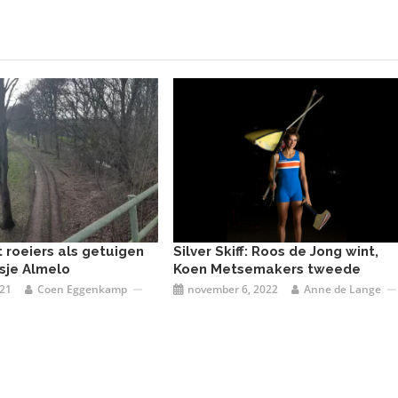
t roeiers als getuigen
Silver Skiff: Roos de Jong wint,
sje Almelo
Koen Metsemakers tweede
021
Coen Eggenkamp
november 6, 2022
Anne de Lange