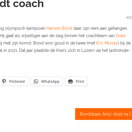
dt coach
KO
udig olympisch kampioen
Hamish Bond
daar zijn riem aan gehangen.
. Hij gaat als vrijwilliger aan de slag binnen het coachteam van
Duke
blij met zijn komst. Bond won goud in de twee (met
Eric Murray
) bij de
in 2021. Dat jaar plaatste de Kiwi’s zich in Luzern via het lastminute-
Pinterest
WhatsApp
Print
Bondsbaas Arisz stopt na twee 