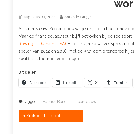
wor
augustus 31, 2022
Anne de Lange
Als er in Nieuw-Zeeland ook wilgen zijn, dan heeft drievo
Maar de financieel adviseur blijft betrokken bij de roeisport
Rowing in Durham (USA)
. En daar zijn ze vanzelfsprekend 
spelen van 2012 en 2016, met de Kiwi-acht presteerde hij dat 
kwalificatietoernooi voor Tokyo.
Dit delen:
Facebook
LinkedIn
X
Tumblr
Tagged
Hamish Bond
roeinieuws
Bericht
Krokodil bijt boot
navigatie