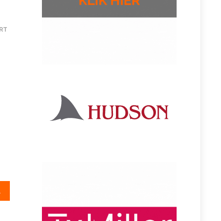
RT
termijnen