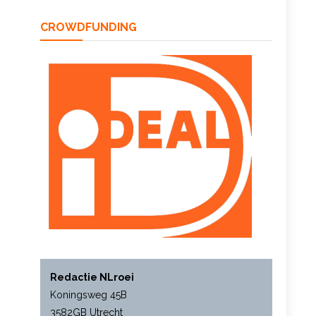
CROWDFUNDING
Redactie NLroei
Koningsweg 45B
3582GB Utrecht