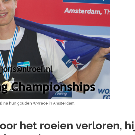
nks) na hun gouden WKrace in Amsterdam.
or het roeien verloren, hi