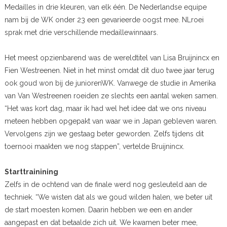
Medailles in drie kleuren, van elk één. De Nederlandse equipe
nam bij de WK onder 23 een gevarieerde oogst mee. NLroei
sprak met drie verschillende medaillewinnaars.
Het meest opzienbarend was de wereldtitel van Lisa Bruijnincx en
Fien Westreenen. Niet in het minst omdat dit duo twee jaar terug
ook goud won bij de juniorenWK. Vanwege de studie in Amerika
van Van Westreenen roeiden ze slechts een aantal weken samen.
“Het was kort dag, maar ik had wel het idee dat we ons niveau
meteen hebben opgepakt van waar we in Japan gebleven waren.
Vervolgens zijn we gestaag beter geworden. Zelfs tijdens dit
toernooi maakten we nog stappen”, vertelde Bruijnincx.
Starttrainining
Zelfs in de ochtend van de finale werd nog gesleuteld aan de
techniek. “We wisten dat als we goud wilden halen, we beter uit
de start moesten komen. Daarin hebben we een en ander
aangepast en dat betaalde zich uit. We kwamen beter mee,