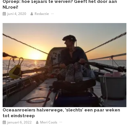
Oproep: hoe 1ejaars te werven? Geeft het door aan
NLroei!
juni 4, 2020
Redactie
Oceaanroeiers halverwege, ‘slechts’ een paar weken
tot eindstreep
januari 6, 2022
Meri Cools