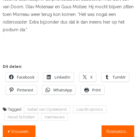
van Doorn, Olav Molenaar en Guus Mollee. Hij mocht blijven zitten
toen Morreau weer terug kon komen. “Het was nogal een
rollercoaster
. Extra bijzonder dus dat ik dan ineens hier op het
podium sta.”
Dit delen:
Facebook
LinkedIn
X
Tumblr
Pinterest
WhatsApp
Print
Tagged
Isabel van Opzeeland
Lisa Bruijnincx
Noud Scholten
roeinieuws
Bericht
Vrouwenacht pakt zilver
Roeiseizoen is afgelopen: ARB alsnog geannuleerd