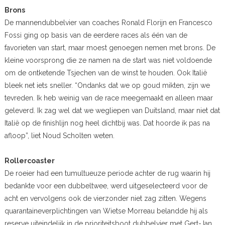
Brons
De mannendubbelvier van coaches Ronald Florijn en Francesco
Fossi ging op basis van de eerdere races als één van de
favorieten van start, maar moest genoegen nemen met brons. De
kleine voorsprong die ze namen na de start was niet voldoende
om de ontketende Tsjechen van de winst te houden. Ook Italië
bleek net iets sneller. “Ondanks dat we op goud mikten, zijn we
tevreden. Ik heb weinig van de race meegemaakt en alleen maar
geleverd. Ik zag wel dat we wegliepen van Duitsland, maar niet dat
Italië op de finishlijn nog heel dichtbij was. Dat hoorde ik pas na
afloop”, liet Noud Scholten weten.
Rollercoaster
De roeier had een tumultueuze periode achter de rug waarin hij
bedankte voor een dubbeltwee, werd uitgeselecteerd voor de
acht en vervolgens ook de vierzonder niet zag zitten. Wegens
quarantaineverplichtingen van Wietse Morreau belandde hij als
reserve uiteindelijk in de prioriteitsboot dubbelvier met Gert-Jan