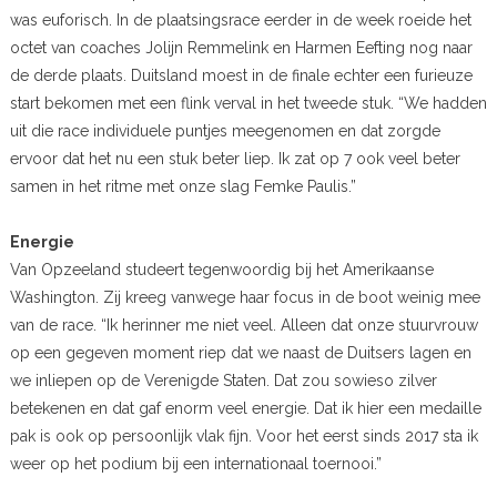
was euforisch. In de plaatsingsrace eerder in de week roeide het
octet van coaches Jolijn Remmelink en Harmen Eefting nog naar
de derde plaats. Duitsland moest in de finale echter een furieuze
start bekomen met een flink verval in het tweede stuk. “We hadden
uit die race individuele puntjes meegenomen en dat zorgde
ervoor dat het nu een stuk beter liep. Ik zat op 7 ook veel beter
samen in het ritme met onze slag Femke Paulis.”
Energie
Van Opzeeland studeert tegenwoordig bij het Amerikaanse
Washington. Zij kreeg vanwege haar focus in de boot weinig mee
van de race. “Ik herinner me niet veel. Alleen dat onze stuurvrouw
op een gegeven moment riep dat we naast de Duitsers lagen en
we inliepen op de Verenigde Staten. Dat zou sowieso zilver
betekenen en dat gaf enorm veel energie. Dat ik hier een medaille
pak is ook op persoonlijk vlak fijn. Voor het eerst sinds 2017 sta ik
weer op het podium bij een internationaal toernooi.”