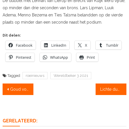
De dubbel met Lennart van Lierop en Brecht van Kuijk werd vijfde,
op minder dan drie seconden van brons. Lars Lipman, Luuk
Adema, Menno Bezema en Ties Talsma belandden op de vierde
plaats op minder dan een seconde naast het podium.
Dit delen:
Facebook
LinkedIn
X
Tumblr
Pinterest
WhatsApp
Print
Tagged
roeinieuws
Wereldbeker 3 2021
Bericht
Goud voor Roos de Jong en Lisa Scheenaard
Lichte dubbel staat er weer: goud + wereldrecord
navigatie
GERELATEERD: