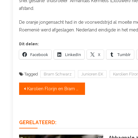
snel gestarte ‘thuisroeier’ Armandas Kermelis (Litouwen) nie
afstand.
De oranje jongensacht had in de voorwedstrijd al moeite met
Roemenië werd afgeslagen. Nederland eindigde in het meda
Dit delen:
Facebook
LinkedIn
X
Tumblr
Tagged
Bram Schwarz
Junioren EK
Karolien Flror
Bericht
Karolien Florijn en Bram Schwarz domineren halve EKfinales
navigatie
GERELATEERD:
Abbagnale 