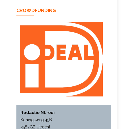
CROWDFUNDING
Redactie NLroei
Koningsweg 45B
3582GB Utrecht