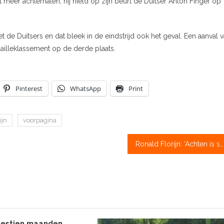
t meer achterhalen, hij hield op zijn beurt de Duitser Anton Finger op
 de Duitsers en dat bleek in de eindstrijd ook het geval. Een aanval 
illeklassement op de derde plaats.
Pinterest
WhatsApp
Print
ijn
voorpagina
Ronald Florijn: ‘Achten is schot in de roos’
zestien maanden