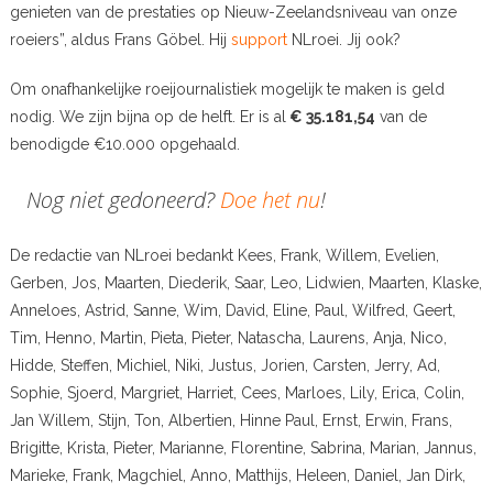
genieten van de prestaties op Nieuw-Zeelandsniveau van onze
roeiers”, aldus Frans Göbel. Hij
support
NLroei. Jij ook?
Om onafhankelijke roeijournalistiek mogelijk te maken is geld
nodig. We zijn bijna op de helft. Er is al
€ 35.181,54
van de
benodigde €10.000 opgehaald.
Nog niet gedoneerd?
Doe het nu
!
De redactie van NLroei bedankt Kees, Frank, Willem, Evelien,
Gerben, Jos, Maarten, Diederik, Saar, Leo, Lidwien, Maarten, Klaske,
Anneloes, Astrid, Sanne, Wim, David, Eline, Paul, Wilfred, Geert,
Tim, Henno, Martin, Pieta, Pieter, Natascha, Laurens, Anja, Nico,
Hidde, Steffen, Michiel, Niki, Justus, Jorien, Carsten, Jerry, Ad,
Sophie, Sjoerd, Margriet, Harriet, Cees, Marloes, Lily, Erica, Colin,
Jan Willem, Stijn, Ton, Albertien, Hinne Paul, Ernst, Erwin, Frans,
Brigitte, Krista, Pieter, Marianne, Florentine, Sabrina, Marian, Jannus,
Marieke, Frank, Magchiel, Anno, Matthijs, Heleen, Daniel, Jan Dirk,