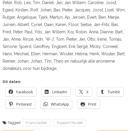
Peter, Rob, Lex, Tim, Daniel, Jan, Jan Willem, Caroline, Joost,
Egied, Kirsten, Rolf, Johan, Bas, Pieter, Jacques, Joost, Liset, Wim,
Rutger, Angelique, Tjerk, Martyn, Ap, Jeroen, Evert, Ben, Marije,
Jurrien, Albert, Cyriel, Daan, Karen, Floor, Sietse, Jan-Frits, Bas,
Fred, Peter, Paul, Ydo, Jan Willem, Koj, Robin, Anna, Dianne, Bart,
Jan, Anne, Rinze, Adri, ‘W-J’, Tom, Pieter, Jan, Otto, Irene, Tomas,
Simone, Sjoerd, Geoffrey, Engbert, Erik Serge, Micky, Corneel,
Hans, Mechiel, Ellen, Herman, Wouter, Helma, Henk, Wouter, Bert,
Reinier, Johan, Johan, Tim, Theo en natuurlijk alle anonieme
donateurs voor hun bijdrage.
Dit delen:
Facebook
LinkedIn
X
Tumblr
Pinterest
WhatsApp
Print
Tagged
Frans Gobel
Support NLroei