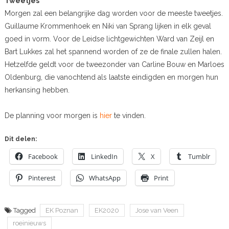
Tweetjes
Morgen zal een belangrijke dag worden voor de meeste tweetjes.
Guillaume Krommenhoek en Niki van Sprang lijken in elk geval
goed in vorm. Voor de Leidse lichtgewichten Ward van Zeijl en
Bart Lukkes zal het spannend worden of ze de finale zullen halen.
Hetzelfde geldt voor de tweezonder van Carline Bouw en Marloes
Oldenburg, die vanochtend als laatste eindigden en morgen hun
herkansing hebben.
De planning voor morgen is
hier
te vinden.
Dit delen:
Facebook
LinkedIn
X
Tumblr
Pinterest
WhatsApp
Print
Tagged
EK Poznan
EK2020
Jose van Veen
roeinieuws