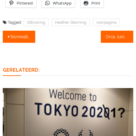
Pinterest
WhatsApp
Print
Tagged
GBrowing
Heather Stanning
voorpagina
Bericht
Nominaties World Rowing Awards bekend: geen Nederlanders
Orca Juniorenklassement blundert
navigatie
GERELATEERD: