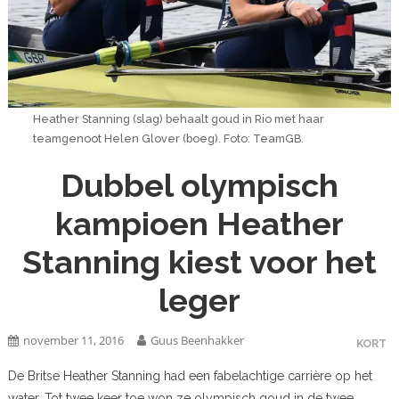
Heather Stanning (slag) behaalt goud in Rio met haar
teamgenoot Helen Glover (boeg). Foto: TeamGB.
Dubbel olympisch
kampioen Heather
Stanning kiest voor het
leger
november 11, 2016
Guus Beenhakker
KORT
De Britse Heather Stanning had een fabelachtige carrière op het
water. Tot twee keer toe won ze olympisch goud in de twee