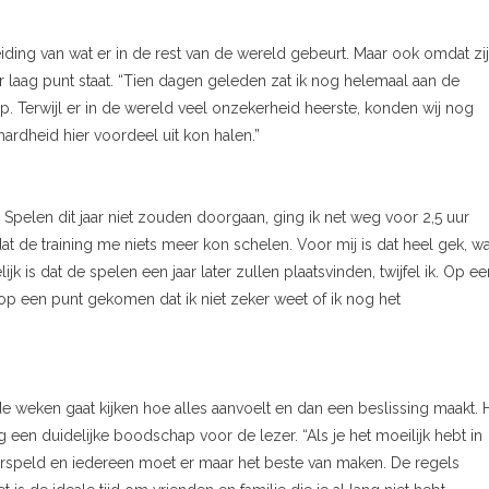
iding van wat er in de rest van de wereld gebeurt. Maar ook omdat zi
 laag punt staat. “Tien dagen geleden zat ik nog helemaal aan de
p. Terwijl er in de wereld veel onzekerheid heerste, konden wij nog
ardheid hier voordeel uit kon halen.”
Spelen dit jaar niet zouden doorgaan, ging ik net weg voor 2,5 uur
t de training me niets meer kon schelen. Voor mij is dat heel gek, w
ijk is dat de spelen een jaar later zullen plaatsvinden, twijfel ik. Op ee
 nu op een punt gekomen dat ik niet zeker weet of ik nog het
e weken gaat kijken hoe alles aanvoelt en dan een beslissing maakt. H
og een duidelijke boodschap voor de lezer. “Als je het moeilijk hebt in
voorspeld en iedereen moet er maar het beste van maken. De regels