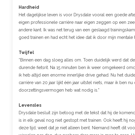
Hardheid
Het dagelijkse leven is voor Drysdale vooral een goede afle
eigen professionele carrière naar eigen zeggen op een zeer
andere kant. Ik was net terug van een geslaagd trainingskam
goed trainen en had echt het idee dat ik door mijn mentale h
Twijfel
“Binnen een dag sloeg alles om. Toen duidelijk werd dat de 
durende fietsrit. Na 15 minuten ben ik weer omgekeerd omda
ik heb altijd een enorme innerlijke drive gehad. Nu het duidel
carrière van 20 jaar lijkt één jaar uitstel niets, maar ik ben
doorzettingsvermogen heb wat nodig is.”
Levensles
Drysdale besluit zijn betoog met de tekst dat hij de komend
is in elk geval nog niet gestopt met trainen. Ook heeft hij n
deze tijd, weet dat je niet alleen bent. Niemand heeft dit 