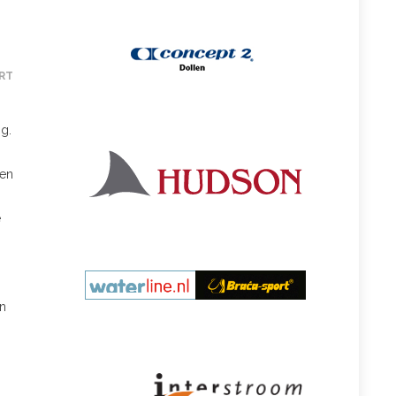
RT
ng.
gen
e
jn