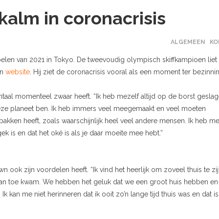
 kalm in coronacrisis
ALGEMEEN
KO
elen van 2021 in Tokyo. De tweevoudig olympisch skiffkampioen liet
en
website
. Hij ziet de coronacrisis vooral als een moment ter bezinni
aal momenteel zwaar heeft. “Ik heb mezelf altijd op de borst gesla
 deze planeet ben. Ik heb immers veel meegemaakt en veel moeten
pakken heeft, zoals waarschijnlijk heel veel andere mensen. Ik heb m
k is en dat het oké is als je daar moeite mee hebt.”
 ook zijn voordelen heeft. “Ik vind het heerlijk om zoveel thuis te zi
it aan toe kwam. We hebben het geluk dat we een groot huis hebben en
 kan me niet herinneren dat ik ooit zo’n lange tijd thuis was en dat is