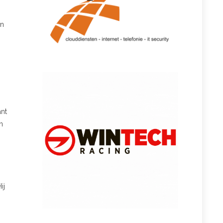
jn
ant
n
ij