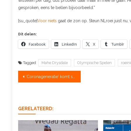
wisselen per dag, dus probeer daar maar in mee te gaan. Het 
gesproken, eens te bellen bijvoorbeeld.”
[su_quote]
Voor niets
gaat de zon op. Steun NLroei juist nu,
Dit delen:
Facebook
LinkedIn
X
Tumblr
Tagged
Mahe Drysdale
Olympische Spelen
roein
Bericht
‘Coronageneratie’ komt sterker terug
navigatie
GERELATEERD: