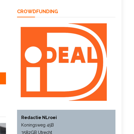
CROWDFUNDING
 weten!
Redactie NLroei
Koningsweg 45B
3582GB Utrecht