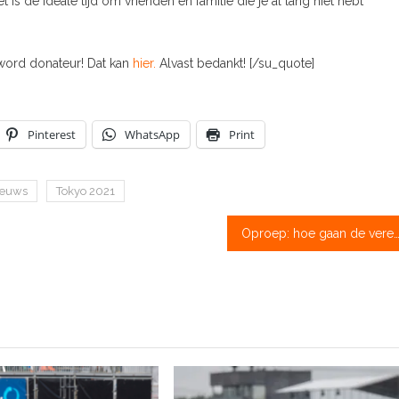
is de ideale tijd om vrienden en familie die je al lang niet hebt
 word donateur! Dat kan
hier.
Alvast bedankt! [/su_quote]
Pinterest
WhatsApp
Print
ieuws
Tokyo 2021
Oproep: hoe gaan de verenigingen om met de nieuwe coronarichtlijnen? Laat het NLroei