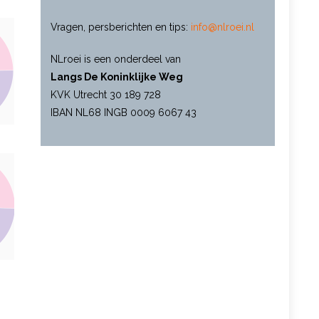
Vragen, persberichten en tips:
info@nlroei.nl
NLroei is een onderdeel van
Langs De Koninklijke Weg
KVK Utrecht 30 189 728
IBAN NL68 INGB 0009 6067 43