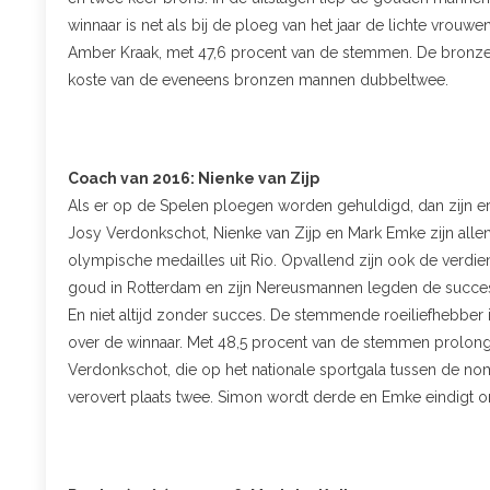
winnaar is net als bij de ploeg van het jaar de lichte vro
Amber Kraak, met 47,6 procent van de stemmen. De bronze
koste van de eveneens bronzen mannen dubbeltwee.
Coach van 2016: Nienke van Zijp
Als er op de Spelen ploegen worden gehuldigd, dan zijn er
Josy Verdonkschot, Nienke van Zijp en Mark Emke zijn alle
olympische medailles uit Rio. Opvallend zijn ook de verdie
goud in Rotterdam en zijn Nereusmannen legden de succes
En niet altijd zonder succes. De stemmende roeiliefhebber is
over de winnaar. Met 48,5 procent van de stemmen prolongee
Verdonkschot, die op het nationale sportgala tussen de nom
verovert plaats twee. Simon wordt derde en Emke eindigt o