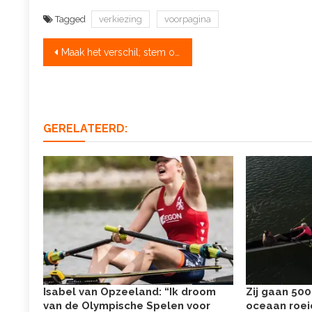
Tagged
verkiezing
voorpagina
Bericht
Maak het verschil; stem op jouw favoriete roeier, ploegen en coach
navigatie
GERELATEERD:
Isabel van Opzeeland: “Ik droom
Zij gaan 500
van de Olympische Spelen voor
oceaan roei