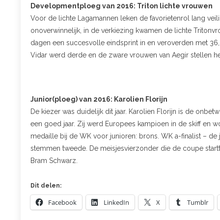
Developmentploeg van 2016: Triton lichte vrouwen
Voor de lichte Lagamannen leken de favorietenrol lang vei
onoverwinnelijk, in de verkiezing kwamen de lichte Tritonvr
dagen een succesvolle eindsprint in en veroverden met 36
Vidar werd derde en de zware vrouwen van Aegir stellen het
Junior(ploeg) van 2016: Karolien Florijn
De kiezer was duidelijk dit jaar. Karolien Florijn is de onbetw
een goed jaar. Zij werd Europees kampioen in de skiff en
medaille bij de WK voor junioren: brons. WK a-finalist – d
stemmen tweede. De meisjesvierzonder die de coupe startt
Bram Schwarz.
Dit delen:
Facebook
LinkedIn
X
Tumblr