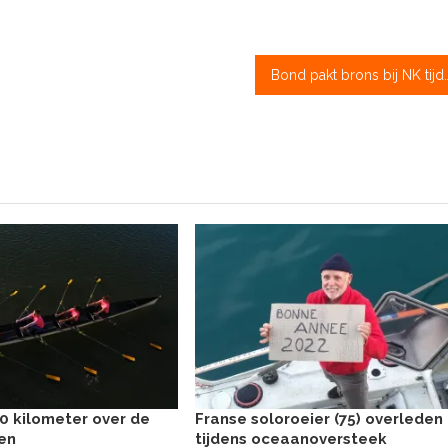
Bond pakt brons bij N
0 kilometer over de
Franse soloroeier (75) overleden
en
tijdens oceaanoversteek