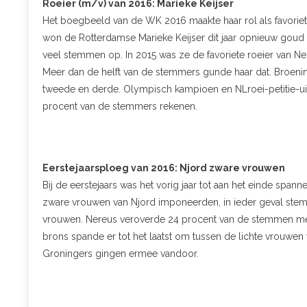
Roeier (m/v) van 2016: Marieke Keijser
Het boegbeeld van de WK 2016 maakte haar rol als favorie
won de Rotterdamse Marieke Keijser dit jaar opnieuw goud 
veel stemmen op. In 2015 was ze de favoriete roeier van Nede
Meer dan de helft van de stemmers gunde haar dat. Broeni
tweede en derde. Olympisch kampioen en NLroei-petitie-uit
procent van de stemmers rekenen.
Eerstejaarsploeg van 2016: Njord zware vrouwen
Bij de eerstejaars was het vorig jaar tot aan het einde spanne
zware vrouwen van Njord imponeerden, in ieder geval stem
vrouwen. Nereus veroverde 24 procent van de stemmen met
brons spande er tot het laatst om tussen de lichte vrouwe
Groningers gingen ermee vandoor.