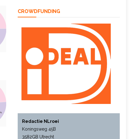
CROWDFUNDING
Redactie NLroei
Koningsweg 45B
3582GB Utrecht