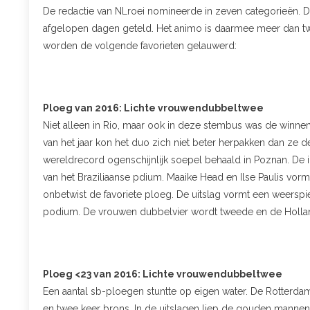
De redactie van NLroei nomineerde in zeven categorieën. 
afgelopen dagen geteld. Het animo is daarmee meer dan tw
worden de volgende favorieten gelauwerd:
Ploeg van 2016: Lichte vrouwendubbeltwee
Niet alleen in Rio, maar ook in deze stembus was de winn
van het jaar kon het duo zich niet beter herpakken dan ze 
wereldrecord ogenschijnlijk soepel behaald in Poznan. De
van het Braziliaanse pdium. Maaike Head en Ilse Paulis v
onbetwist de favoriete ploeg. De uitslag vormt een weersp
podium. De vrouwen dubbelvier wordt tweede en de Hollan
Ploeg <23 van 2016: Lichte vrouwendubbeltwee
Een aantal sb-ploegen stuntte op eigen water. De Rotter
en twee keer brons. In de uitslagen liep de gouden mannenac