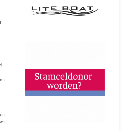
d
k
et
 en
wen
 om