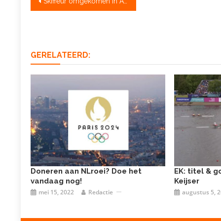
Bericht
Skiffeur omgekomen in Alphen aan den Rijn
navigatie
GERELATEERD:
Doneren aan NLroei? Doe het
EK: titel & 
vandaag nog!
Keijser
mei 15, 2022
Redactie
augustus 5, 