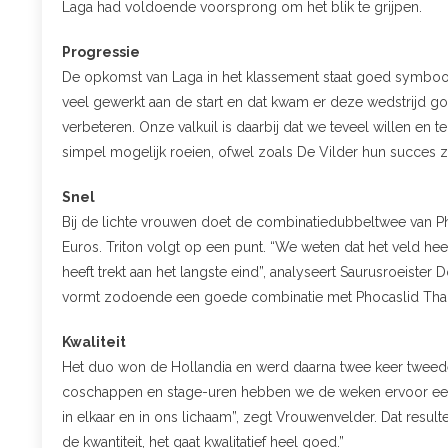
Laga had voldoende voorsprong om het blik te grijpen.
Progressie
De opkomst van Laga in het klassement staat goed symbool
veel gewerkt aan de start en dat kwam er deze wedstrijd g
verbeteren. Onze valkuil is daarbij dat we teveel willen en
simpel mogelijk roeien, ofwel zoals De Vilder hun succes z
Snel
Bij de lichte vrouwen doet de combinatiedubbeltwee van P
Euros. Triton volgt op een punt. “We weten dat het veld hee
heeft trekt aan het langste eind”, analyseert Saurusroeist
vormt zodoende een goede combinatie met Phocaslid Tha
Kwaliteit
Het duo won de Hollandia en werd daarna twee keer tweede
coschappen en stage-uren hebben we de weken ervoor een
in elkaar en in ons lichaam”, zegt Vrouwenvelder. Dat resulte
de kwantiteit, het gaat kwalitatief heel goed.”