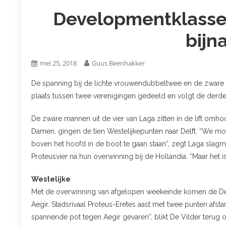
Developmentklasse
bijn
mei 25, 2018
Guus Beenhakker
De spanning bij de lichte vrouwendubbeltwee en de zware m
plaats tussen twee verenigingen gedeeld en volgt de derd
De zware mannen uit de vier van Laga zitten in de lift omho
Damen, gingen de tien Westelijkepunten naar Delft. “We mo
boven het hoofd in de boot te gaan staan”, zegt Laga slagma
Proteusvier na hun overwinning bij de Hollandia. “Maar het 
Westelijke
Met de overwinning van afgelopen weekeinde komen de Del
Aegir. Stadsrivaal Proteus-Eretes aast met twee punten af
spannende pot tegen Aegir gevaren”, blikt De Vilder terug op