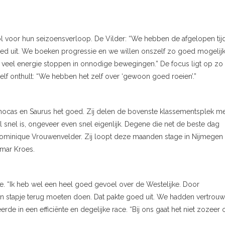
 voor hun seizoensverloop. De Vilder: “We hebben de afgelopen tij
oed uit. We boeken progressie en we willen onszelf zo goed mogelij
 te veel energie stoppen in onnodige bewegingen.” De focus ligt op zo
elf onthult: “We hebben het zelf over ‘gewoon goed roeien’.”
hocas en Saurus het goed. Zij delen de bovenste klassementsplek m
l snel is, ongeveer even snel eigenlijk. Degene die net de beste dag
er Dominique Vrouwenvelder. Zij loopt deze maanden stage in Nijmegen
mar Kroes.
. “Ik heb wel een heel goed gevoel over de Westelijke. Door
 stapje terug moeten doen. Dat pakte goed uit. We hadden vertrou
erde in een efficiënte en degelijke race. “Bij ons gaat het niet zozeer