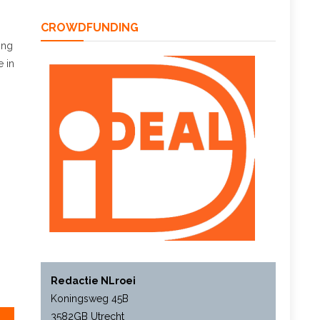
CROWDFUNDING
ing
 in
Redactie NLroei
Koningsweg 45B
3582GB Utrecht