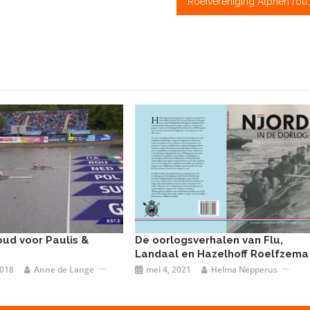
Roeivereniging Alphen rouwt om ove
goud voor Paulis &
De oorlogsverhalen van Flu,
Landaal en Hazelhoff Roelfzema
2018
Anne de Lange
mei 4, 2021
Helma Nepperus