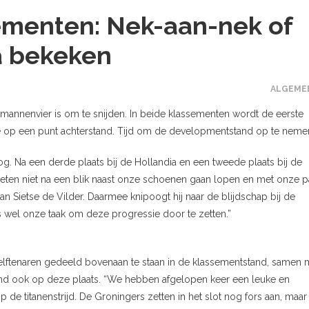
menten: Nek-aan-nek of
a bekeken
ALGEME
annenvier is om te snijden. In beide klassementen wordt de eerste
e op een punt achterstand. Tijd om de developmentstand op te neme
og. Na een derde plaats bij de Hollandia en een tweede plaats bij de
eten niet na een blik naast onze schoenen gaan lopen en met onze p
n Sietse de Vilder. Daarmee knipoogt hij naar de blijdschap bij de
is wel onze taak om deze progressie door te zetten.”
ftenaren gedeeld bovenaan te staan in de klassementstand, samen 
stand ook op deze plaats. “We hebben afgelopen keer een leuke en
 de titanenstrijd. De Groningers zetten in het slot nog fors aan, maar