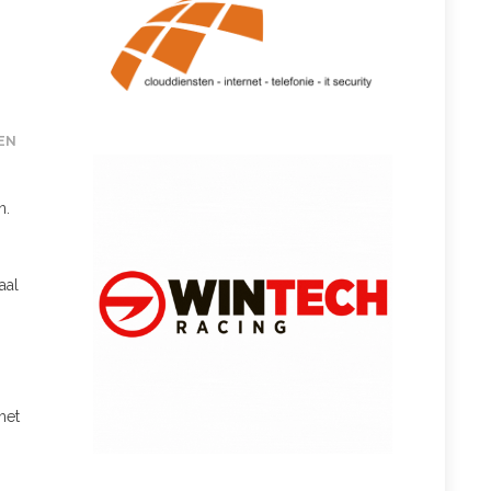
EN
n.
aal
met