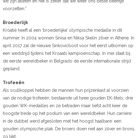
we zijn atleten en het is zeker dat we weer ons beste beentje
voorzetten.”
Broederlijk
Kroatië heeft al een ‘broederlijke’ olympische medaille in dit
nummer. In 2004 wonnen Sinisa en Niksa Skelin zilver in Athene. In
april 2017 zal de nieuwe Sinkovićboot voor het eerst uitkomen op
een wedstrijd tijdens het Kroaats kampioenschap. In mei staat bij
de eerste wereldbeker in Belgrado de eerste internationale strijd
gepland.
Trofeeën
Als scullkoppel hebben de mannen hun prijzenkast al voorzien
van de nodige trofeeën, bestaande uit twee gouden EK-titels, drie
gouden WK-medailles en ze betraden maar liefst acht keer de
hoogste trede op het podium van een wereldbeker. Hun carrière
in de dubbel werd afgesloten met het hoogst haalbare: een
gouden olympische plak. De broers doen niet aan zilver en brons,
zo lijkt.