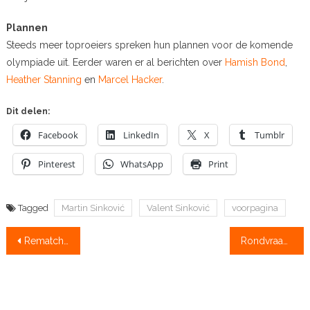
Plannen
Steeds meer toproeiers spreken hun plannen voor de komende
olympiade uit. Eerder waren er al berichten over
Hamish Bond
,
Heather Stanning
en
Marcel Hacker
.
Dit delen:
Facebook
LinkedIn
X
Tumblr
Pinterest
WhatsApp
Print
Tagged
Martin Sinković
Valent Sinković
voorpagina
Bericht
Rematch tussen Drysdale en Martin
Rondvraag nieuwe wedstrijdopzet: ‘Grote problemen voor tweedejaarsroeiers’
navigatie