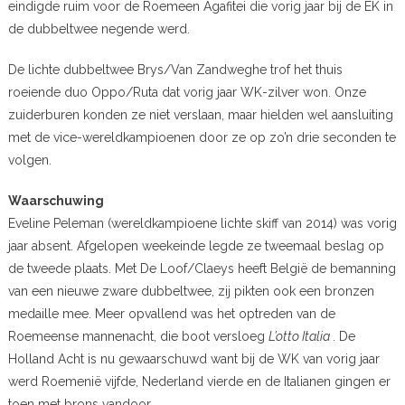
eindigde ruim voor de Roemeen Agafitei die vorig jaar bij de EK in
de dubbeltwee negende werd.
De lichte dubbeltwee Brys/Van Zandweghe trof het thuis
roeiende duo Oppo/Ruta dat vorig jaar WK-zilver won. Onze
zuiderburen konden ze niet verslaan, maar hielden wel aansluiting
met de vice-wereldkampioenen door ze op zo’n drie seconden te
volgen.
Waarschuwing
Eveline Peleman (wereldkampioene lichte skiff van 2014) was vorig
jaar absent. Afgelopen weekeinde legde ze tweemaal beslag op
de tweede plaats. Met De Loof/Claeys heeft België de bemanning
van een nieuwe zware dubbeltwee, zij pikten ook een bronzen
medaille mee. Meer opvallend was het optreden van de
Roemeense mannenacht, die boot versloeg
L’otto Italia
. De
Holland Acht is nu gewaarschuwd want bij de WK van vorig jaar
werd Roemenië vijfde, Nederland vierde en de Italianen gingen er
toen met brons vandoor.