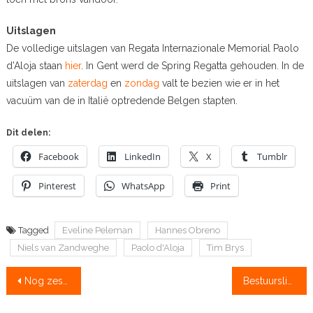
Uitslagen
De volledige uitslagen van Regata Internazionale Memorial Paolo
d’Aloja staan
hier
. In Gent werd de Spring Regatta gehouden. In de
uitslagen van
zaterdag
en
zondag
valt te bezien wie er in het
vacuüm van de in Italië optredende Belgen stapten.
Dit delen:
Facebook
LinkedIn
X
Tumblr
Pinterest
WhatsApp
Print
Tagged
Eveline Peleman
Hannes Obreno
Niels van Zandweghe
Paolo d'Aloja
Tim Brys
Bericht
Nog zes nachten slapen: Hollandia, inclusief NK ‘klein’
Bestuurslid Triton betrokken bij geweld
navigatie