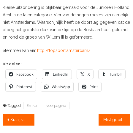
Kleine uitzondering is blijkbaar gemaakt voor de Junioren Holland
Acht in de talentcategorie. Vier van de negen roeiers zijn namelijk
niet Amsterdams. Waarschijnlijk heeft de doorslag gegeven dat de
ploeg het grootste deel van de tijd op de Bosbaan heeft getraind
en rond de groep van Willem III is geformeerd.
Stemmen kan via:
http://topsport.amsterdam/
Dit delen:
Facebook
LinkedIn
X
Tumblr
Pinterest
WhatsApp
Print
Tagged
Emke
voorpagina
Bericht
Kraaijkamp: “Ik vind dit echt een goede grap”
Mist gooit roet in eten
navigatie